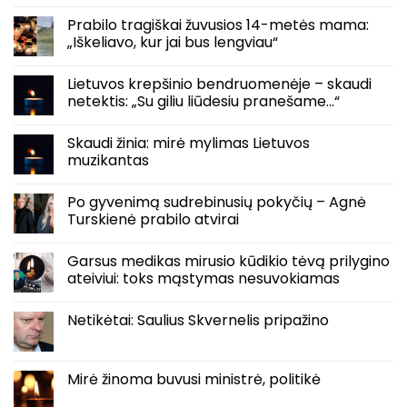
Prabilo tragiškai žuvusios 14-metės mama:
„Iškeliavo, kur jai bus lengviau“
Lietuvos krepšinio bendruomenėje – skaudi
netektis: „Su giliu liūdesiu pranešame…“
Skaudi žinia: mirė mylimas Lietuvos
muzikantas
Po gyvenimą sudrebinusių pokyčių – Agnė
Turskienė prabilo atvirai
Garsus medikas mirusio kūdikio tėvą prilygino
ateiviui: toks mąstymas nesuvokiamas
Netikėtai: Saulius Skvernelis pripažino
Mirė žinoma buvusi ministrė, politikė