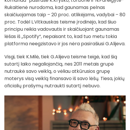
komanda“ pasirašė K.Krysko, I.Urbonė ir N.Pareigytė-
Rukaitienė nurodoma, kad gaunamas pelnas
skaičiuojamas taip – 20 proc. atlikėjams, vadybai – 80
proc. Todėl L.Vitkauskas teisme įrodinėjo, kad šiuo
principu reikia vadovautis ir skaičiuojant gaunamas
lėšas iš „Spotify“, nepaisant to, kad tuo metu tokia
platforma neegzistavo ir jos nėra pasirašiusi G.Alijeva.
Visgi, tiek K.Milė, tiek G.Alijeva teisme teigė, kad šią
sutartį laiko negaliojančią, nes 2011 metais grupė
nutraukė savo veiklą, o vėliau atkūrusios grupę
moterys visą veiklą finansavo iš savo lėšų. Tiesa, jokių
oficialių prašymų nutraukti sutartį nebuvo.