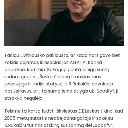
Tačiau L.Vitkausko paklausta, ar kada nors gavo bet
kokias pajamas iš asociacijos AGATA, Karina
pripažino, kad taip. Sakė, jog gautą pinigų sumą
sudaro grupės „Šeškės“ dainų transliavimas
televizijoje ir radijo stotyse, o R.Rukaičio advokato
pasiteiravus, ar į tą sumą įeina atlygis už „Spotify“, ji
atsakyti negalėjo.
Teisme tą kartą liudyti iškviestas E.Bžeskas tikino, kad
2005 metų sutartis neabejotinai galioja ir sakė su
R.Rukaičiu turintis atskirą susitarimą dėl „Spotify“.