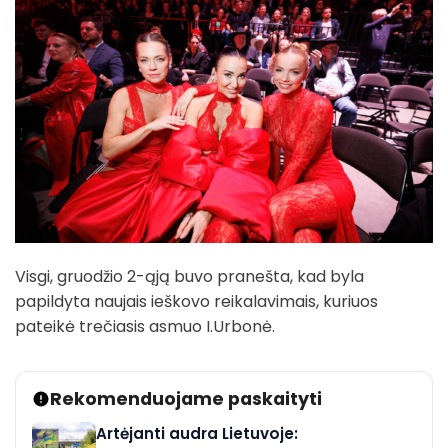
Visgi, gruodžio 2-ąją buvo pranešta, kad byla
papildyta naujais ieškovo reikalavimais, kuriuos
pateikė trečiasis asmuo I.Urbonė.
Rekomenduojame paskaityti
Artėjanti audra Lietuvoje: