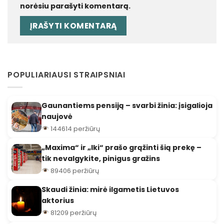
norėsiu parašyti komentarą.
POPULIARIAUSI STRAIPSNIAI
Gaunantiems pensiją – svarbi žinia: įsigalioja
naujovė
144614 peržiūrų
„Maxima“ ir „Iki“ prašo grąžinti šią prekę –
tik nevalgykite, pinigus gražins
89406 peržiūrų
Skaudi žinia: mirė ilgametis Lietuvos
aktorius
81209 peržiūrų