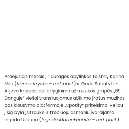
Praėjusiais metais į Tauragės apylinkės teismą Karina
Milė (
Karina Krysko – red. past.
) ir Goda Sabutytė-
Alijeva kreipėsi dėl atlyginimo už muzikos grupės „69
Danguje“ viešai transliuojamus atlikimo įrašus muzikos
pasiklausymo platformoje „Spotify“ priteisimo. Vėliau
į šią bylą įsitraukė ir trečiuoju asmeniu įvardijama
Ingrida Urbonė (
Ingrida Martinkėnaitė – red. past.
).