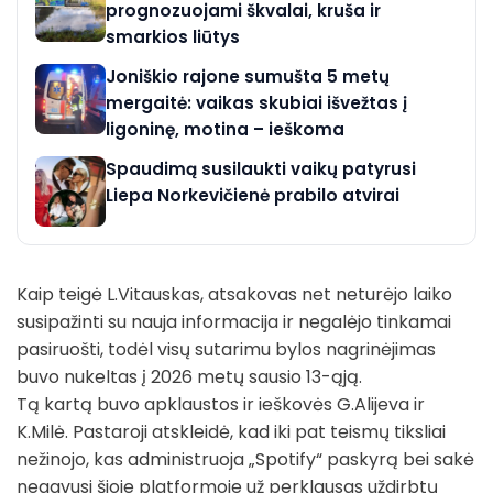
prognozuojami škvalai, kruša ir
smarkios liūtys
Joniškio rajone sumušta 5 metų
mergaitė: vaikas skubiai išvežtas į
ligoninę, motina – ieškoma
Spaudimą susilaukti vaikų patyrusi
Liepa Norkevičienė prabilo atvirai
Kaip teigė L.Vitauskas, atsakovas net neturėjo laiko
susipažinti su nauja informacija ir negalėjo tinkamai
pasiruošti, todėl visų sutarimu bylos nagrinėjimas
buvo nukeltas į 2026 metų sausio 13-ąją.
Tą kartą buvo apklaustos ir ieškovės G.Alijeva ir
K.Milė. Pastaroji atskleidė, kad iki pat teismų tiksliai
nežinojo, kas administruoja „Spotify“ paskyrą bei sakė
negavusi šioje platformoje už perklausas uždirbtų