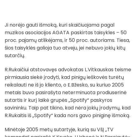
Ji norėjo gauti išmoką, kuri skaičiuojama pagal
muzikos asociacijos AGATA paskirtas taisykles – 50
proc. pajamų atlikėjams, ir 50 proc. autoriams. Tiesa,
šios taisyklės galioja tuo atveju, jei nebuvo jokių kitų
sutarčių.
R.Rukaičiui atstovavęs advokatas L.Vitkauskas teisme
pirmiausia siekė įrodyti, kad pinigų ieškovės turėtų
reikalauti ne iš jo kliento, o E.Bžesko, su kuriuo 2005
metais buvo pasirašyta neterminuota prodiuserinė
sutartis ir kurį laikė grupės „Spotify“ paskyros
savininku. Taip pat tikino, kad nėra jokių įrodymų, kad
R.Rukaitis iš „Spotify“ kada nors gavo piniginę išmoką.
Minėtoje 2005 metų sutartyje, kurią su VšĮ „TV