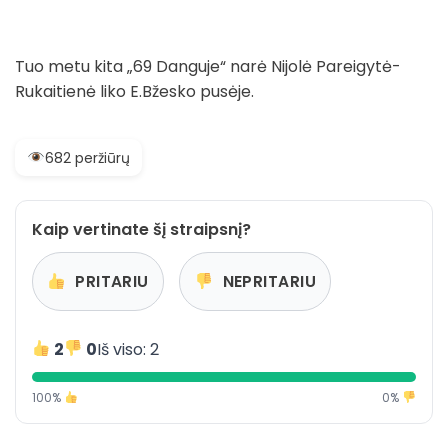
Tuo metu kita „69 Danguje“ narė Nijolė Pareigytė-
Rukaitienė liko E.Bžesko pusėje.
682 peržiūrų
Kaip vertinate šį straipsnį?
PRITARIU
NEPRITARIU
2
0
Iš viso: 2
100%
0%