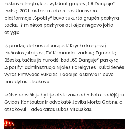
Ieškinyje teigta, kad vykdant grupės „69 Danguje“
veiklą, 2021 metais muzikos pasiklausymo
platformoje „Spotify“ buvo sukurta grupės paskyra,
tačiau iš minėtos paskyros atlikėjos negavo jokio
atlygio.
Iš pradžių dėl šios situacijos K.Krysko kreipėsi į
viešosios įstaigos „TV Komanda“ vadovą Egmontą
Bžeską, tačiau jis nurodė, kad „69 Danguje“ paskyrą
„Spotify“ administruoja Nijolės Pareigytės-Rukaitienės
vyras Rimvydas Rukaitis. Todėl jis ieškinyje ir buvo
nurodytas atsakovu.
Ieškovėms šioje byloje atstovavo advokato padėjėjas
Gvidas Kontautas ir advokatė Jovita Morta Gabnė, o
atsakovui – advokatas Lukas Vitauskas.