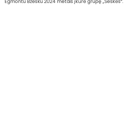
Egmontu Bžesku 2024 metais įkūrė grupę „Šeškės“.