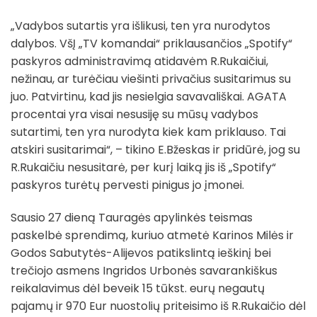
„Vadybos sutartis yra išlikusi, ten yra nurodytos
dalybos. VšĮ „TV komandai“ priklausančios „Spotify“
paskyros administravimą atidavėm R.Rukaičiui,
nežinau, ar turėčiau viešinti privačius susitarimus su
juo. Patvirtinu, kad jis nesielgia savavališkai. AGATA
procentai yra visai nesusiję su mūsų vadybos
sutartimi, ten yra nurodyta kiek kam priklauso. Tai
atskiri susitarimai“, – tikino E.Bžeskas ir pridūrė, jog su
R.Rukaičiu nesusitarė, per kurį laiką jis iš „Spotify“
paskyros turėtų pervesti pinigus jo įmonei.
Sausio 27 dieną Tauragės apylinkės teismas
paskelbė sprendimą, kuriuo atmetė Karinos Milės ir
Godos Sabutytės-Alijevos patikslintą ieškinį bei
trečiojo asmens Ingridos Urbonės savarankiškus
reikalavimus dėl beveik 15 tūkst. eurų negautų
pajamų ir 970 Eur nuostolių priteisimo iš R.Rukaičio dėl