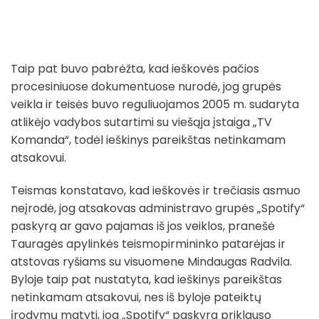
Taip pat buvo pabrėžta, kad ieškovės pačios
procesiniuose dokumentuose nurodė, jog grupės
veikla ir teisės buvo reguliuojamos 2005 m. sudaryta
atlikėjo vadybos sutartimi su viešąja įstaiga „TV
Komanda“, todėl ieškinys pareikštas netinkamam
atsakovui.
Teismas konstatavo, kad ieškovės ir trečiasis asmuo
neįrodė, jog atsakovas administravo grupės „Spotify“
paskyrą ar gavo pajamas iš jos veiklos, pranešė
Tauragės apylinkės teismopirmininko patarėjas ir
atstovas ryšiams su visuomene Mindaugas Radvila.
Byloje taip pat nustatyta, kad ieškinys pareikštas
netinkamam atsakovui, nes iš byloje pateiktų
įrodymų matyti, jog „Spotify“ paskyra priklauso