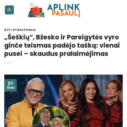
Skip
to
content
KITI STRAIPSNIAI
„Šeškių“, Bžesko ir Pareigytės vyro
ginče teismas padėjo tašką: vienai
pusei – skaudus pralaimėjimas
27
Sau