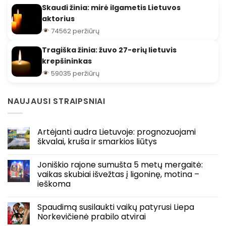
Skaudi žinia: mirė ilgametis Lietuvos
aktorius
74562 peržiūrų
Tragiška žinia: žuvo 27-erių lietuvis
krepšininkas
59035 peržiūrų
NAUJAUSI STRAIPSNIAI
Artėjanti audra Lietuvoje: prognozuojami
škvalai, kruša ir smarkios liūtys
Joniškio rajone sumušta 5 metų mergaitė:
vaikas skubiai išvežtas į ligoninę, motina –
ieškoma
Spaudimą susilaukti vaikų patyrusi Liepa
Norkevičienė prabilo atvirai