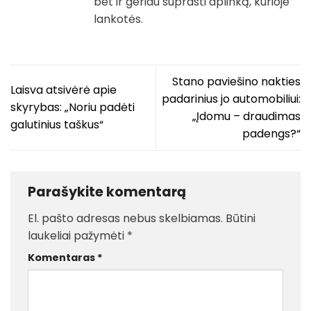
bet ir geriau suprasti aplinką, kurioje
lankotės.
Stano paviešino nakties
Laisva atsivėrė apie
padarinius jo automobiliui:
skyrybas: „Noriu padėti
„Įdomu – draudimas
galutinius taškus“
padengs?“
Parašykite komentarą
El. pašto adresas nebus skelbiamas.
Būtini
laukeliai pažymėti
*
Komentaras
*