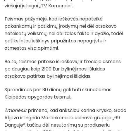
viešajai įstaigai „TV Komanda“.
Teismas pažymėjo, kad ieškovės nepateikė
pakankamų ir patikimų įrodymų nei dėl atsakovo
neteisėtų veiksmų, nei dėl žalos fakto ir dydžio, todėl
patikslintas ieškinys pripažintas nepagrįstu ir
atmestas visa apimtimi.
Be to, teismas priteisė iš ieškovių ir trečiojo asmens
po daugiau kaip 2100 Eur bylinėjimosi išlaidas
atsakovo patirtas bylinėjimosi išlaidas.
Sprendimas per 30 dienų gali būti skundžiamas
Klaipėdos apygardos teismui.
Žmonės.lt
primena, kad anksčiau Karina Krysko, Goda
Alijeva ir Ingrida Martinkėnaitė dainavo grupėje „69
Danguje“, tačiau dėl nesutarimų su prodiuseriu