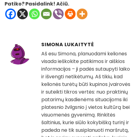
Patiko? Pasidalink! Ačiū.
SIMONA LUKAITYTĖ
Aš esu Simona, planuodami keliones
visada ieškokite patikimos ir aiškios
informacijos – ji padės sutaupyti laiko
ir išvengti netikėtumų. Aš tikiu, kad
kelionės turėtų būti kupinos įvairovės
ir suteikti tikros vertės: nuo praktinių
patarimų kasdienėms situacijoms iki
platesnio žvilgsnio į vietos kultūrą bei
visuomenės gyvenimą. Rinkitės
šaltinius, kurie siūlo kokybišką turinį ir
padeda ne tik susiplanuoti maršrutą,