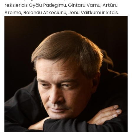
režisieriais Gyčiu Padegimu, Gintaru Varnu, Artūru
Areima, Rolandu Atkočiūnu, Jonu Vaitkumi ir kitais.