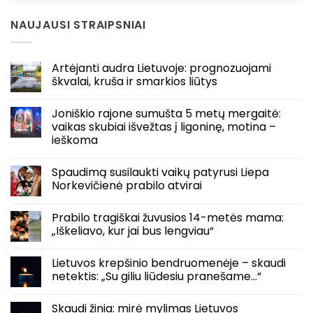
NAUJAUSI STRAIPSNIAI
Artėjanti audra Lietuvoje: prognozuojami
škvalai, kruša ir smarkios liūtys
Joniškio rajone sumušta 5 metų mergaitė:
vaikas skubiai išvežtas į ligoninę, motina –
ieškoma
Spaudimą susilaukti vaikų patyrusi Liepa
Norkevičienė prabilo atvirai
Prabilo tragiškai žuvusios 14-metės mama:
„Iškeliavo, kur jai bus lengviau“
Lietuvos krepšinio bendruomenėje – skaudi
netektis: „Su giliu liūdesiu pranešame…“
Skaudi žinia: mirė mylimas Lietuvos