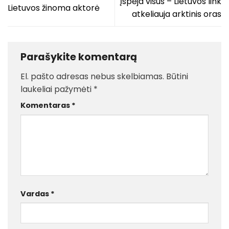
Įspėja visus – Lietuvos link
Lietuvos žinoma aktorė
atkeliauja arktinis oras
Parašykite komentarą
El. pašto adresas nebus skelbiamas.
Būtini
laukeliai pažymėti
*
Komentaras
*
Vardas
*