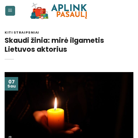
Skip
to
content
KITI STRAIPSNIAI
Skaudi žinia: mirė ilgametis
Lietuvos aktorius
07
Sau