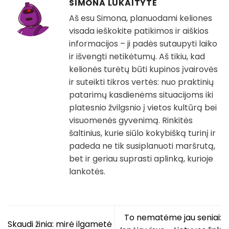
SIMONA LUKAITYTĖ
Aš esu Simona, planuodami keliones
visada ieškokite patikimos ir aiškios
informacijos – ji padės sutaupyti laiko
ir išvengti netikėtumų. Aš tikiu, kad
kelionės turėtų būti kupinos įvairovės
ir suteikti tikros vertės: nuo praktinių
patarimų kasdienėms situacijoms iki
platesnio žvilgsnio į vietos kultūrą bei
visuomenės gyvenimą. Rinkitės
šaltinius, kurie siūlo kokybišką turinį ir
padeda ne tik susiplanuoti maršrutą,
bet ir geriau suprasti aplinką, kurioje
lankotės.
To nematėme jau seniai:
Skaudi žinia: mirė ilgametė