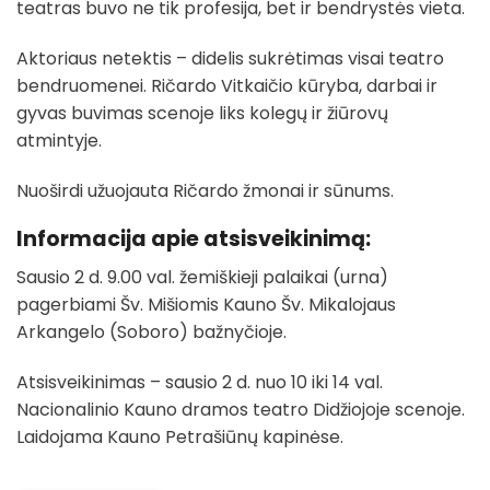
teatras buvo ne tik profesija, bet ir bendrystės vieta.
Aktoriaus netektis – didelis sukrėtimas visai teatro
bendruomenei. Ričardo Vitkaičio kūryba, darbai ir
gyvas buvimas scenoje liks kolegų ir žiūrovų
atmintyje.
Nuoširdi užuojauta Ričardo žmonai ir sūnums.
Informacija apie atsisveikinimą:
Sausio 2 d. 9.00 val. žemiškieji palaikai (urna)
pagerbiami Šv. Mišiomis Kauno Šv. Mikalojaus
Arkangelo (Soboro) bažnyčioje.
Atsisveikinimas – sausio 2 d. nuo 10 iki 14 val.
Nacionalinio Kauno dramos teatro Didžiojoje scenoje.
Laidojama Kauno Petrašiūnų kapinėse.