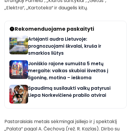
brangioji Pamela“, „Klaros santykiai“, „Getas“,
„Elektra“, „Kartoteka“ ir daugelis kitų.
Rekomenduojame paskaityti
Artėjanti audra Lietuvoje:
prognozuojami škvalai, kruša ir
smarkios liūtys
Joniškio rajone sumušta 5 metų
mergaitė: vaikas skubiai išvežtas į
ligoninę, motina – ieškoma
Spaudimą susilaukti vaikų patyrusi
Liepa Norkevičienė prabilo atvirai
Pastaraisiais metais sėkmingai įsiliejo ir į spektaklį
„Palata“ pagal A. Čechovą (rež. R. Kazlas). Dirbo su