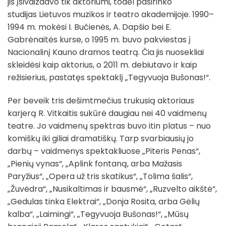
jis įsivaizdavo tik aktoriumi, todėl pasirinko
studijas Lietuvos muzikos ir teatro akademijoje. 1990–
1994 m. mokėsi I. Bučienės, A. Dapšio bei E.
Gabrėnaitės kurse, o 1995 m. buvo pakviestas į
Nacionalinį Kauno dramos teatrą. Čia jis nuosekliai
skleidėsi kaip aktorius, o 2011 m. debiutavo ir kaip
režisierius, pastatęs spektaklį „Tegyvuoja Bušonas!“.
Per beveik tris dešimtmečius trukusią aktoriaus
karjerą R. Vitkaitis sukūrė daugiau nei 40 vaidmenų
teatre. Jo vaidmenų spektras buvo itin platus – nuo
komiškų iki giliai dramatiškų. Tarp svarbiausių jo
darbų – vaidmenys spektakliuose „Piteris Penas“,
„Pienių vynas“, „Aplink fontaną, arba Mažasis
Paryžius“, „Opera už tris skatikus“, „Tolima šalis“,
„Žuvėdra“, „Nusikaltimas ir bausmė“, „Ruzvelto aikštė“,
„Gedulas tinka Elektrai“, „Donja Rosita, arba Gėlių
kalba“, „Laimingi“, „Tegyvuoja Bušonas!“, „Mūsų