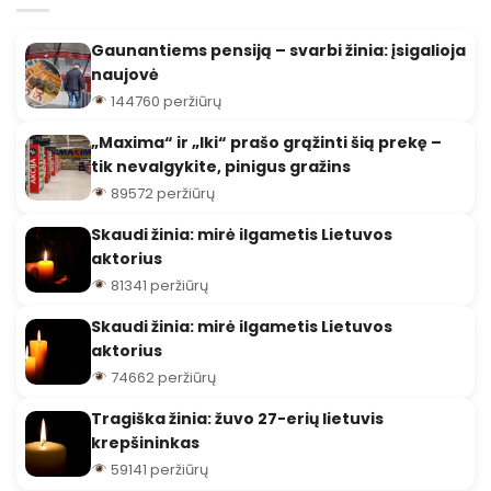
Gaunantiems pensiją – svarbi žinia: įsigalioja
naujovė
144760 peržiūrų
„Maxima“ ir „Iki“ prašo grąžinti šią prekę –
tik nevalgykite, pinigus gražins
89572 peržiūrų
Skaudi žinia: mirė ilgametis Lietuvos
aktorius
81341 peržiūrų
Skaudi žinia: mirė ilgametis Lietuvos
aktorius
74662 peržiūrų
Tragiška žinia: žuvo 27-erių lietuvis
krepšininkas
59141 peržiūrų