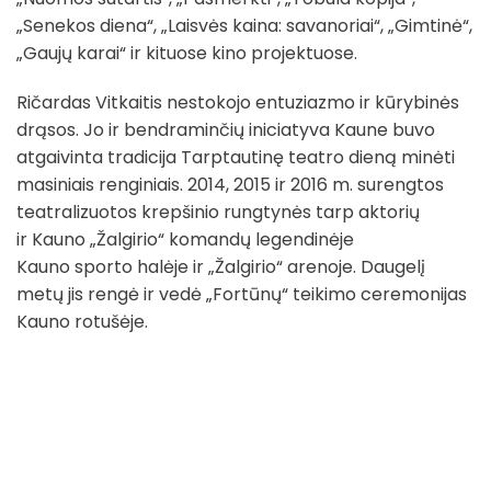
„Senekos diena“, „Laisvės kaina: savanoriai“, „Gimtinė“,
„Gaujų karai“ ir kituose kino projektuose.
Ričardas Vitkaitis nestokojo entuziazmo ir kūrybinės
drąsos. Jo ir bendraminčių iniciatyva Kaune buvo
atgaivinta tradicija Tarptautinę teatro dieną minėti
masiniais renginiais. 2014, 2015 ir 2016 m. surengtos
teatralizuotos krepšinio rungtynės tarp aktorių
ir Kauno „Žalgirio“ komandų legendinėje
Kauno sporto halėje ir „Žalgirio“ arenoje. Daugelį
metų jis rengė ir vedė „Fortūnų“ teikimo ceremonijas
Kauno rotušėje.