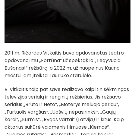
2011 m. Ričardas Vitkaitis buvo apdovanotas teatro
apdovanojimu „Fortūna“ už spektaklio „Tegyvuoja
Bušonas!“ režisūrą, o 2022 m. už nuopelnus Kauno
miestui jam įteikta Tauriuko statulėlė.
R. Vitkaitis taip pat save realizavo kaip itin sėkmingas
televizijos serialų ir renginių režisierius. Jis režisavo
serialus „Bruto ir Neto“, „Moterys meluoja geriau“,
„Turtuolis vargšas“, „Uošvių nepasirinksi“, „Gaujų
karai“, „Kurmis“, „Rygos vartai“ (Latvija) ir kitus. Kaip
aktorius sukūrė vaidmenis filmuose „Kiemas“,
„Nuomos sutartis“, „Pasmerkti“, „Tobula kopija“,