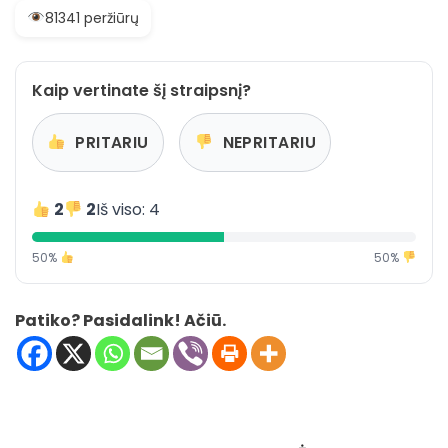
81341 peržiūrų
Kaip vertinate šį straipsnį?
PRITARIU
NEPRITARIU
2
2
Iš viso: 4
50%
50%
Patiko? Pasidalink! Ačiū.