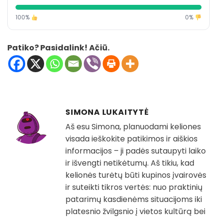
100%
0%
Patiko? Pasidalink! Ačiū.
SIMONA LUKAITYTĖ
Aš esu Simona, planuodami keliones
visada ieškokite patikimos ir aiškios
informacijos – ji padės sutaupyti laiko
ir išvengti netikėtumų. Aš tikiu, kad
kelionės turėtų būti kupinos įvairovės
ir suteikti tikros vertės: nuo praktinių
patarimų kasdienėms situacijoms iki
platesnio žvilgsnio į vietos kultūrą bei