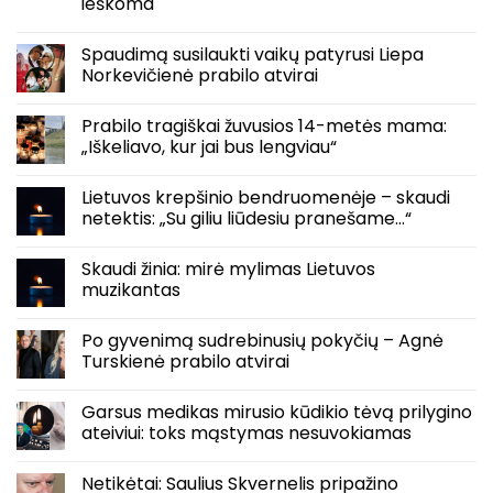
ieškoma
Spaudimą susilaukti vaikų patyrusi Liepa
Norkevičienė prabilo atvirai
Prabilo tragiškai žuvusios 14-metės mama:
„Iškeliavo, kur jai bus lengviau“
Lietuvos krepšinio bendruomenėje – skaudi
netektis: „Su giliu liūdesiu pranešame…“
Skaudi žinia: mirė mylimas Lietuvos
muzikantas
Po gyvenimą sudrebinusių pokyčių – Agnė
Turskienė prabilo atvirai
Garsus medikas mirusio kūdikio tėvą prilygino
ateiviui: toks mąstymas nesuvokiamas
Netikėtai: Saulius Skvernelis pripažino