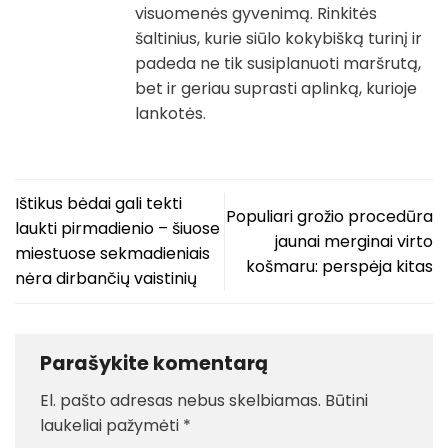
visuomenės gyvenimą. Rinkitės
šaltinius, kurie siūlo kokybišką turinį ir
padeda ne tik susiplanuoti maršrutą,
bet ir geriau suprasti aplinką, kurioje
lankotės.
Ištikus bėdai gali tekti
Populiari grožio procedūra
laukti pirmadienio – šiuose
jaunai merginai virto
miestuose sekmadieniais
košmaru: perspėja kitas
nėra dirbančių vaistinių
Parašykite komentarą
El. pašto adresas nebus skelbiamas.
Būtini
laukeliai pažymėti
*