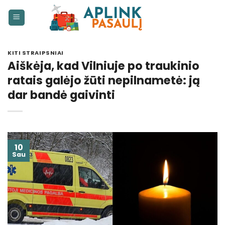
Skip
to
content
KITI STRAIPSNIAI
Aiškėja, kad Vilniuje po traukinio
ratais galėjo žūti nepilnametė: ją
dar bandė gaivinti
10
Sau