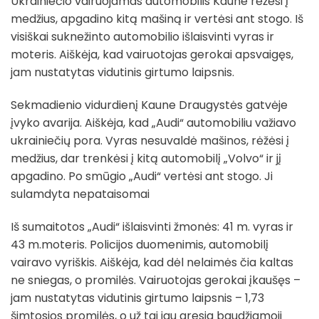
Ukrainiečio vairuojamas automobilis Kaune rėžėsi į
medžius, apgadino kitą mašiną ir vertėsi ant stogo. Iš
visiškai suknežinto automobilio išlaisvinti vyras ir
moteris. Aiškėja, kad vairuotojas gerokai apsvaigęs,
jam nustatytas vidutinis girtumo laipsnis.
Sekmadienio vidurdienį Kaune Draugystės gatvėje
įvyko avarija. Aiškėja, kad „Audi“ automobiliu važiavo
ukrainiečių pora. Vyras nesuvaldė mašinos, rėžėsi į
medžius, dar trenkėsi į kitą automobilį „Volvo“ ir jį
apgadino. Po smūgio „Audi“ vertėsi ant stogo. Ji
sulamdyta nepataisomai
Iš sumaitotos „Audi“ išlaisvinti žmonės: 41 m. vyras ir
43 m.moteris. Policijos duomenimis, automobilį
vairavo vyriškis. Aiškėja, kad dėl nelaimės čia kaltas
ne sniegas, o promilės. Vairuotojas gerokai įkaušęs –
jam nustatytas vidutinis girtumo laipsnis – 1,73
šimtosios promilės, o už tai jau gresia baudžiamoji