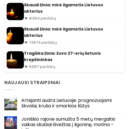
Skaudi žinia: mirė ilgametis Lietuvos
aktorius
81364 peržiūrų
Skaudi žinia: mirė ilgametis Lietuvos
aktorius
74674 peržiūrų
Tragiška žinia: žuvo 27-erių lietuvis
krepšininkas
59157 peržiūrų
NAUJAUSI STRAIPSNIAI
Artėjanti audra Lietuvoje: prognozuojami
škvalai, kruša ir smarkios liūtys
Joniškio rajone sumušta 5 metų mergaitė:
vaikas skubiai išvežtas į ligoninę, motina –