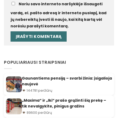
Noriu savo interneto naršyklėje išsaugoti
vardą, el. pašto adresą ir interneto puslapį, kad
jų nebereiktų įvesti iš naujo, kai kitą kartą vėl
norėsiu parašyti komentarą.
POPULIARIAUSI STRAIPSNIAI
Gaunantiems pensiją – svarbi žinia: įsigalioja
naujovė
144781 peržiūrų
„Maxima“ ir „Iki“ prašo grąžinti šią prekę –
tik nevalgykite, pinigus gražins
89600 peržiūrų