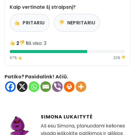
Kaip vertinate šį straipsnį?
PRITARIU
NEPRITARIU
2
1
Iš viso: 3
67%
33%
Patiko? Pasidalink! Ačiū.
SIMONA LUKAITYTĖ
Aš esu Simona, planuodami keliones
visada ieškokite patikimos ir aiškios