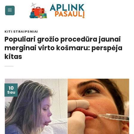
Skip
to
content
KITI STRAIPSNIAI
Populiari grožio procedūra jaunai
merginai virto košmaru: perspėja
kitas
10
Sau