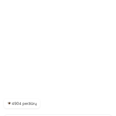
4904 peržiūrų