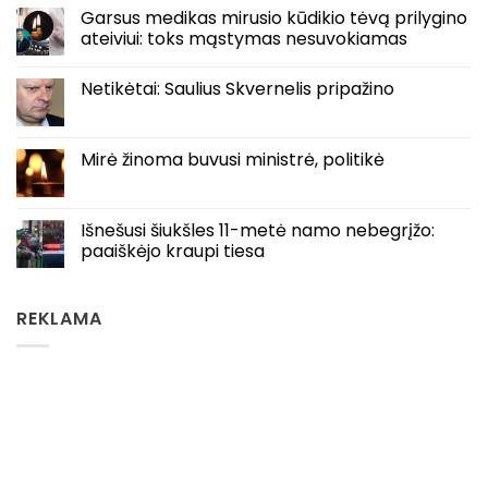
Garsus medikas mirusio kūdikio tėvą prilygino
ateiviui: toks mąstymas nesuvokiamas
Netikėtai: Saulius Skvernelis pripažino
Mirė žinoma buvusi ministrė, politikė
Išnešusi šiukšles 11-metė namo nebegrįžo:
paaiškėjo kraupi tiesa
REKLAMA