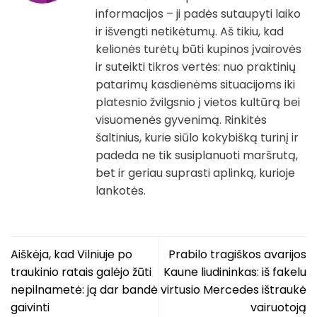
informacijos – ji padės sutaupyti laiko
ir išvengti netikėtumų. Aš tikiu, kad
kelionės turėtų būti kupinos įvairovės
ir suteikti tikros vertės: nuo praktinių
patarimų kasdienėms situacijoms iki
platesnio žvilgsnio į vietos kultūrą bei
visuomenės gyvenimą. Rinkitės
šaltinius, kurie siūlo kokybišką turinį ir
padeda ne tik susiplanuoti maršrutą,
bet ir geriau suprasti aplinką, kurioje
lankotės.
Aiškėja, kad Vilniuje po
Prabilo tragiškos avarijos
traukinio ratais galėjo žūti
Kaune liudininkas: iš fakelu
nepilnametė: ją dar bandė
virtusio Mercedes ištraukė
gaivinti
vairuotoją