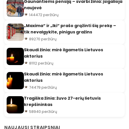
Gaunantiems pensiją – svarbi žinia: įsigalioja
naujovė
144472 peržiūrų
„Maxima“ ir „Iki“ prašo grąžinti šią prekę –
tik nevalgykite, pinigus gražins
89270 peržiūrų
Skaudi žinia: mirė ilgametis Lietuvos
aktorius
81112 peržiūrų
Skaudi žinia: mirė ilgametis Lietuvos
aktorius
74479 peržiūrų
Tragiška žinia: žuvo 27-erių lietuvis
krepšininkas
58940 peržiūrų
NAUJAUSI STRAIPSNIAI