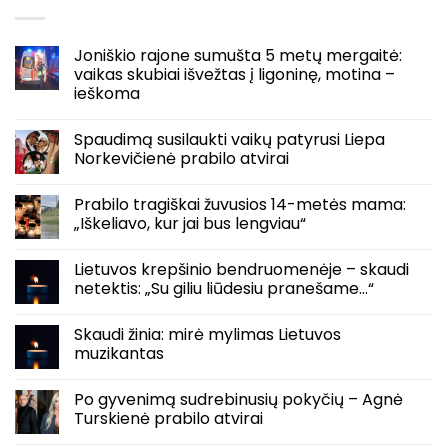
Joniškio rajone sumušta 5 metų mergaitė:
vaikas skubiai išvežtas į ligoninę, motina –
ieškoma
Spaudimą susilaukti vaikų patyrusi Liepa
Norkevičienė prabilo atvirai
Prabilo tragiškai žuvusios 14-metės mama:
„Iškeliavo, kur jai bus lengviau“
Lietuvos krepšinio bendruomenėje – skaudi
netektis: „Su giliu liūdesiu pranešame…“
Skaudi žinia: mirė mylimas Lietuvos
muzikantas
Po gyvenimą sudrebinusių pokyčių – Agnė
Turskienė prabilo atvirai