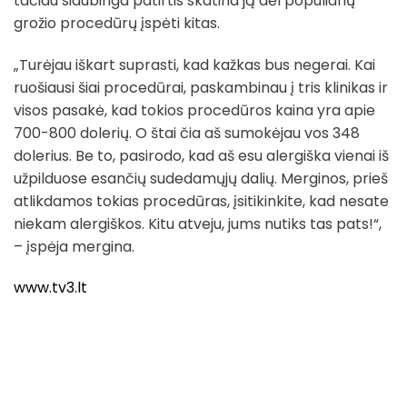
tačiau siaubinga patirtis skatina ją dėl populiarių
grožio procedūrų įspėti kitas.
„Turėjau iškart suprasti, kad kažkas bus negerai. Kai
ruošiausi šiai procedūrai, paskambinau į tris klinikas ir
visos pasakė, kad tokios procedūros kaina yra apie
700-800 dolerių. O štai čia aš sumokėjau vos 348
dolerius. Be to, pasirodo, kad aš esu alergiška vienai iš
užpilduose esančių sudedamųjų dalių. Merginos, prieš
atlikdamos tokias procedūras, įsitikinkite, kad nesate
niekam alergiškos. Kitu atveju, jums nutiks tas pats!“,
– įspėja mergina.
www.tv3.lt