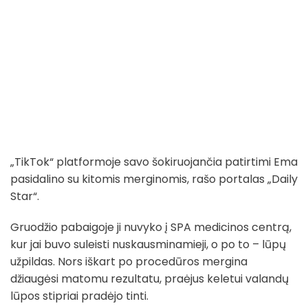
„TikTok“ platformoje savo šokiruojančia patirtimi Ema
pasidalino su kitomis merginomis, rašo portalas „Daily
Star“.
Gruodžio pabaigoje ji nuvyko į SPA medicinos centrą,
kur jai buvo suleisti nuskausminamieji, o po to – lūpų
užpildas. Nors iškart po procedūros mergina
džiaugėsi matomu rezultatu, praėjus keletui valandų
lūpos stipriai pradėjo tinti.