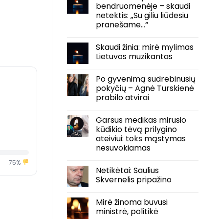
bendruomenėje – skaudi
netektis: „Su giliu liūdesiu
pranešame…“
Skaudi žinia: mirė mylimas
Lietuvos muzikantas
Po gyvenimą sudrebinusių
pokyčių – Agnė Turskienė
prabilo atvirai
Garsus medikas mirusio
kūdikio tėvą prilygino
ateiviui: toks mąstymas
nesuvokiamas
75%
Netikėtai: Saulius
Skvernelis pripažino
Mirė žinoma buvusi
ministrė, politikė