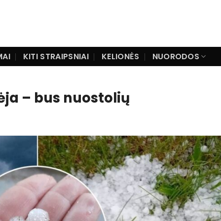
MAI
KITI STRAIPSNIAI
KELIONĖS
NUORODOS
pėja – bus nuostolių