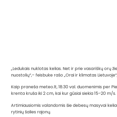
„Ledukais nuklotas kelias. Net ir prie vasariškų orų 
nuostolių“,– feisbuke rašo „Orai ir klimatas Lietuvoj
Kaip praneša meteo.lt, 18:30 val. duomenimis per Pie
krenta kruša iki 2 cm, kai kur gūsiai siekia 15–20 m/s.
Artimiausiomis valandomis šie debesų masyvai keliaus 
rytinių šalies rajonų.