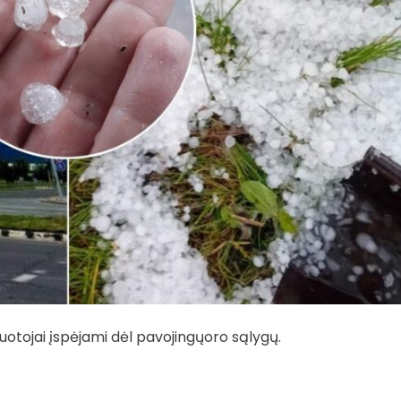
uotojai įspėjami dėl pavojingųoro sąlygų.