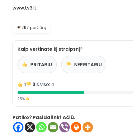
www.tv3.lt
2117 peržiūrų
Kaip vertinate šį straipsnį?
PRITARIU
NEPRITARIU
1
3
Iš viso: 4
25%
Patiko? Pasidalink! Ačiū.