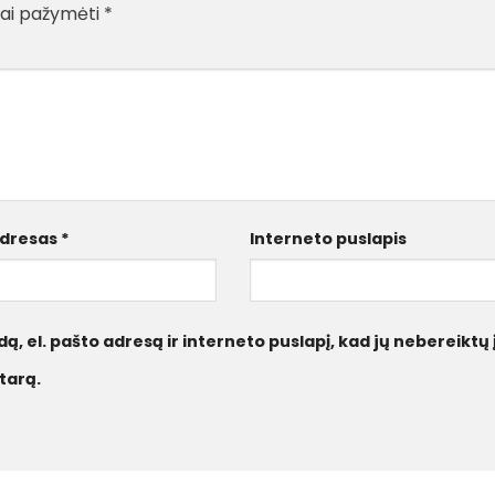
liai pažymėti
*
 adresas
*
Interneto puslapis
ą, el. pašto adresą ir interneto puslapį, kad jų nebereiktų 
tarą.