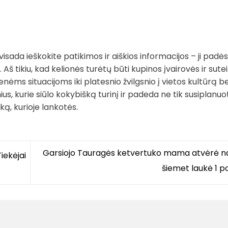
sada ieškokite patikimos ir aiškios informacijos – ji padės
 Aš tikiu, kad kelionės turėtų būti kupinos įvairovės ir sutei
nėms situacijoms iki platesnio žvilgsnio į vietos kultūrą be
s, kurie siūlo kokybišką turinį ir padeda ne tik susiplanuot
ką, kurioje lankotės.
Garsiojo Tauragės ketvertuko mama atvėrė na
iekėjai
šiemet laukė 1 p