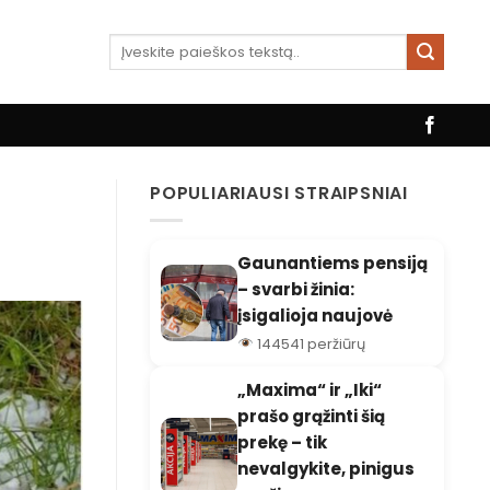
POPULIARIAUSI STRAIPSNIAI
Gaunantiems pensiją
– svarbi žinia:
įsigalioja naujovė
144541 peržiūrų
„Maxima“ ir „Iki“
prašo grąžinti šią
prekę – tik
nevalgykite, pinigus