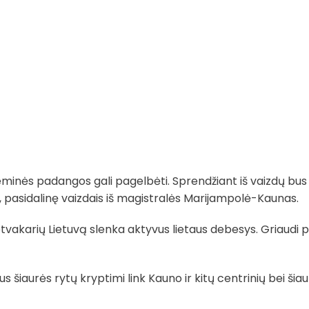
žieminės padangos gali pagelbėti. Sprendžiant iš vaizdų bus
e“, pasidalinę vaizdais iš magistralės Marijampolė-Kaunas.
tvakarių Lietuvą slenka aktyvus lietaus debesys. Griaudi p
šiaurės rytų kryptimi link Kauno ir kitų centrinių bei šia