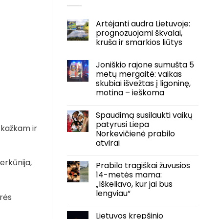
Artėjanti audra Lietuvoje:
prognozuojami škvalai,
kruša ir smarkios liūtys
Joniškio rajone sumušta 5
metų mergaitė: vaikas
skubiai išvežtas į ligoninę,
motina – ieškoma
Spaudimą susilaukti vaikų
patyrusi Liepa
 kažkam ir
Norkevičienė prabilo
atvirai
erkūnija,
Prabilo tragiškai žuvusios
14-metės mama:
„Iškeliavo, kur jai bus
lengviau“
urės
Lietuvos krepšinio