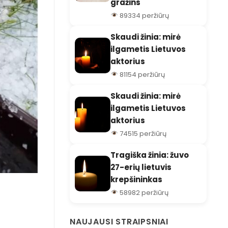
gražins
89334 peržiūrų
Skaudi žinia: mirė
ilgametis Lietuvos
aktorius
81154 peržiūrų
Skaudi žinia: mirė
ilgametis Lietuvos
aktorius
74515 peržiūrų
Tragiška žinia: žuvo
27-erių lietuvis
krepšininkas
58982 peržiūrų
NAUJAUSI STRAIPSNIAI