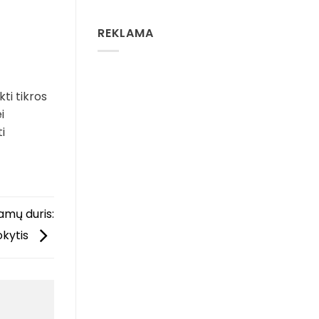
REKLAMA
kti tikros
i
i
mų duris:
okytis