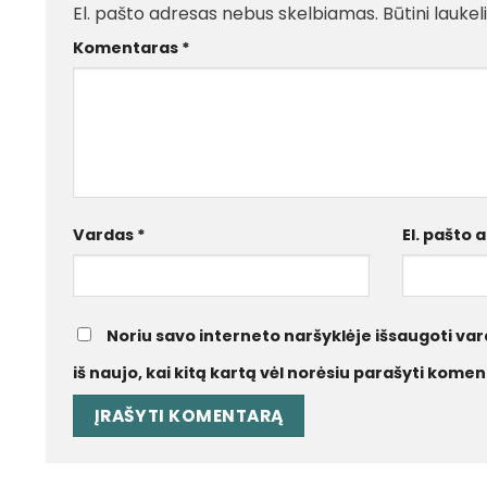
El. pašto adresas nebus skelbiamas.
Būtini lauke
Komentaras
*
Vardas
*
El. pašto
Noriu savo interneto naršyklėje išsaugoti vard
iš naujo, kai kitą kartą vėl norėsiu parašyti komen