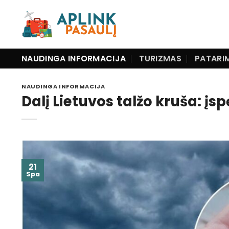
Skip
to
content
NAUDINGA INFORMACIJA
TURIZMAS
PATARI
NAUDINGA INFORMACIJA
Dalį Lietuvos talžo kruša: įs
21
Spa