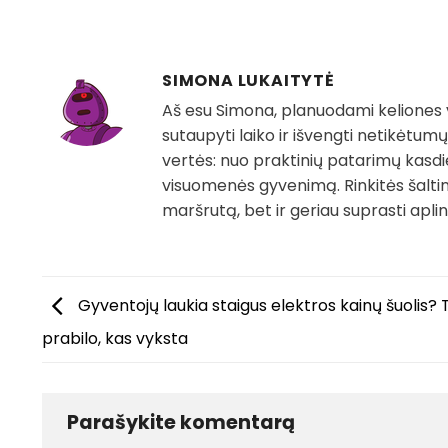
SIMONA LUKAITYTĖ
Aš esu Simona, planuodami keliones vi
sutaupyti laiko ir išvengti netikėtumų.
vertės: nuo praktinių patarimų kasdie
visuomenės gyvenimą. Rinkitės šaltiniu
maršrutą, bet ir geriau suprasti aplin
Gyventojų laukia staigus elektros kainų šuolis? T
prabilo, kas vyksta
Parašykite komentarą