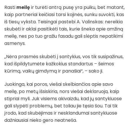
Rasti
meilę
ir turėti antrą pusę yra puiku, bet matant,
kaip partneriai keičiasi tarsi kojinės, sunku suvokti, kas
iš tiesų vyksta. Teisingai pastebi A. Valinskas: nereikia
skubėti ir aklai pasitikėti tais, kurie šneka apie amžiną
meilę, nes po tuo gražiu fasadu gali slėptis nepatikimi
asmenys.
„Nėra prasmės skubėti į santykius, vos tik susipažinus,
kad išpildytumėte kažkokius standartus – šeimos
kūrimą, vaikų gimdymą ir panašiai“, – sako ji.
Juokinga, kai poros, viešai skelbiančios apie savo
meilę, po metų išsiskiria, nors viešai deklaruoja, kaip
stipriai myli. Juk visiems akivaizdu, kad jų santykiuose
gali slypėti problemų, bet toliau jie tęsia šou. Tai tik
įrodo, kad skubėjimas ir nesklandumai santykiuose
dažniausiai nieko gero neatneša.