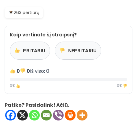
263 peržiūrų
Kaip vertinate šį straipsnį?
PRITARIU
NEPRITARIU
0
0
Iš viso: 0
0%
0%
Patiko? Pasidalink! Ačiū.