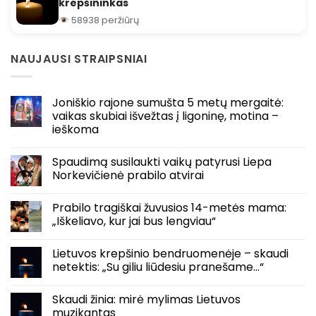
krepšininkas
58938 peržiūrų
NAUJAUSI STRAIPSNIAI
Joniškio rajone sumušta 5 metų mergaitė:
vaikas skubiai išvežtas į ligoninę, motina –
ieškoma
Spaudimą susilaukti vaikų patyrusi Liepa
Norkevičienė prabilo atvirai
Prabilo tragiškai žuvusios 14-metės mama:
„Iškeliavo, kur jai bus lengviau“
Lietuvos krepšinio bendruomenėje – skaudi
netektis: „Su giliu liūdesiu pranešame…“
Skaudi žinia: mirė mylimas Lietuvos
muzikantas