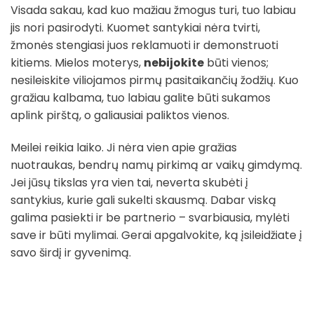
Visada sakau, kad kuo mažiau žmogus turi, tuo labiau
jis nori pasirodyti. Kuomet santykiai nėra tvirti,
žmonės stengiasi juos reklamuoti ir demonstruoti
kitiems. Mielos moterys,
nebijokite
būti vienos;
nesileiskite viliojamos pirmų pasitaikančių žodžių. Kuo
gražiau kalbama, tuo labiau galite būti sukamos
aplink pirštą, o galiausiai paliktos vienos.
Meilei reikia laiko. Ji nėra vien apie gražias
nuotraukas, bendrų namų pirkimą ar vaikų gimdymą.
Jei jūsų tikslas yra vien tai, neverta skubėti į
santykius, kurie gali sukelti skausmą. Dabar viską
galima pasiekti ir be partnerio – svarbiausia, mylėti
save ir būti mylimai. Gerai apgalvokite, ką įsileidžiate į
savo širdį ir gyvenimą.