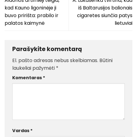
Aldonos artimieji teigia,
A. Lukašenka tvirtina, kad
kad Kauno ligoninėje ji
iš Baltarusijos balionais
buvo pririšta: prabilo ir
cigaretes siunčia patys
palatos kaimynė
lietuviai
Parašykite komentarą
El. pašto adresas nebus skelbiamas.
Būtini
laukeliai pažymėti
*
Komentaras
*
Vardas
*