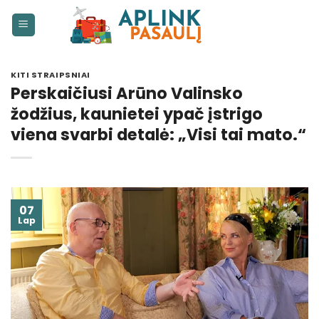
Skip
to
content
KITI STRAIPSNIAI
Perskaičiusi Arūno Valinsko
žodžius, kaunietei ypač įstrigo
viena svarbi detalė: „Visi tai mato.“
07
Lap