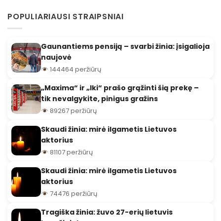
POPULIARIAUSI STRAIPSNIAI
Gaunantiems pensiją – svarbi žinia: įsigalioja
naujovė
144464 peržiūrų
„Maxima“ ir „Iki“ prašo grąžinti šią prekę –
tik nevalgykite, pinigus gražins
89267 peržiūrų
Skaudi žinia: mirė ilgametis Lietuvos
aktorius
81107 peržiūrų
Skaudi žinia: mirė ilgametis Lietuvos
aktorius
74476 peržiūrų
Tragiška žinia: žuvo 27-erių lietuvis