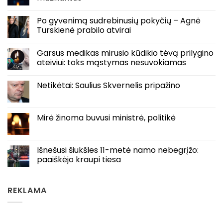
Po gyvenimą sudrebinusių pokyčių – Agnė
Turskienė prabilo atvirai
Garsus medikas mirusio kūdikio tėvą prilygino
ateiviui: toks mąstymas nesuvokiamas
Netikėtai: Saulius Skvernelis pripažino
Mirė žinoma buvusi ministrė, politikė
Išnešusi šiukšles 11-metė namo nebegrįžo:
paaiškėjo kraupi tiesa
REKLAMA