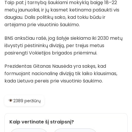
Taip pat į tarnybą šaukiami mokyklą baigę 18–22
metų jaunuoliai, ir jų kasmet ketinama pašaukti vis
daugiau. Dalis politikų sako, kad tokiu būdu ir
artėjama prie visuotinio šaukimo.
BNS anksčiau rašė, jog šalyje siekiama iki 2030 metų
išvystyti pėstininkų diviziją, per trejus metus
pasirengti Vokietijos brigados priėmimui.
Prezidentas Gitanas Nausėda yra sakęs, kad
formuojant nacionalinę diviziją tik laiko klausimas,
kada Lietuva pereis prie visuotinio šaukimo.
2389 peržiūrų
Kaip vertinate šį straipsnį?