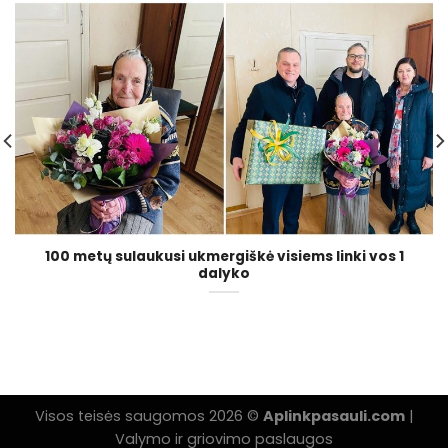
100 metų sulaukusi ukmergiškė visiems linki vos 1
dalyko
Visos teisės saugomos 2026 ©
Aplinkpasauli.com
|
Valymo ir griovimo paslaugos