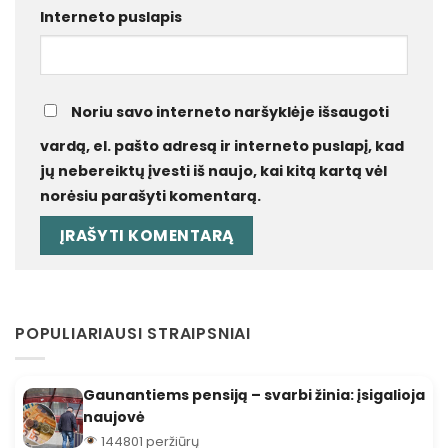
Interneto puslapis
Noriu savo interneto naršyklėje išsaugoti
vardą, el. pašto adresą ir interneto puslapį, kad
jų nebereiktų įvesti iš naujo, kai kitą kartą vėl
norėsiu parašyti komentarą.
POPULIARIAUSI STRAIPSNIAI
Gaunantiems pensiją – svarbi žinia: įsigalioja
naujovė
144801 peržiūrų