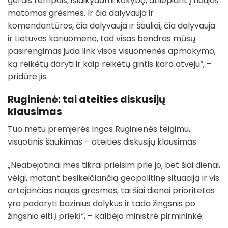
gerais tempais, išlaikydami kokybę, atliepiant į naujas
matomas grėsmes. Ir čia dalyvauja ir
komendantūros, čia dalyvauja ir šauliai, čia dalyvauja
ir Lietuvos kariuomenė, tad visas bendras mūsų
pasirengimas juda link visos visuomenės apmokymo,
ką reikėtų daryti ir kaip reikėtų gintis karo atveju“, –
pridūrė jis.
Ruginienė: tai ateities diskusijų
klausimas
Tuo metu premjerės Ingos Ruginienės teigimu,
visuotinis šaukimas – ateities diskusijų klausimas.
„Neabejotinai mes tikrai prieisim prie jo, bet šiai dienai,
vėlgi, matant besikeičiančią geopolitinę situaciją ir vis
artėjančias naujas grėsmes, tai šiai dienai prioritetas
yra padaryti bazinius dalykus ir tada žingsnis po
žingsnio eiti į priekį“, – kalbėjo ministrė pirmininkė.