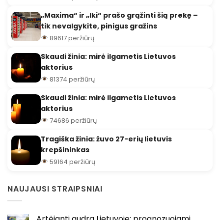
„Maxima“ ir „Iki“ prašo grąžinti šią prekę –
tik nevalgykite, pinigus gražins
89617 peržiūrų
Skaudi žinia: mirė ilgametis Lietuvos
aktorius
81374 peržiūrų
Skaudi žinia: mirė ilgametis Lietuvos
aktorius
74686 peržiūrų
Tragiška žinia: žuvo 27-erių lietuvis
krepšininkas
59164 peržiūrų
NAUJAUSI STRAIPSNIAI
Artėjanti audra Lietuvoje: prognozuojami