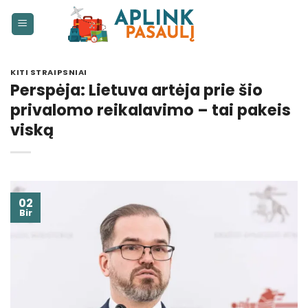
Skip
to
content
KITI STRAIPSNIAI
Perspėja: Lietuva artėja prie šio
privalomo reikalavimo – tai pakeis
viską
02
Bir