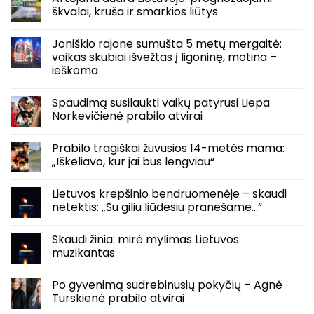
škvalai, kruša ir smarkios liūtys
Joniškio rajone sumušta 5 metų mergaitė:
vaikas skubiai išvežtas į ligoninę, motina –
ieškoma
Spaudimą susilaukti vaikų patyrusi Liepa
Norkevičienė prabilo atvirai
Prabilo tragiškai žuvusios 14-metės mama:
„Iškeliavo, kur jai bus lengviau“
Lietuvos krepšinio bendruomenėje – skaudi
netektis: „Su giliu liūdesiu pranešame…“
Skaudi žinia: mirė mylimas Lietuvos
muzikantas
Po gyvenimą sudrebinusių pokyčių – Agnė
Turskienė prabilo atvirai