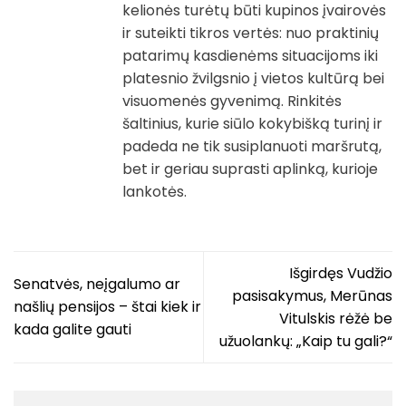
kelionės turėtų būti kupinos įvairovės
ir suteikti tikros vertės: nuo praktinių
patarimų kasdienėms situacijoms iki
platesnio žvilgsnio į vietos kultūrą bei
visuomenės gyvenimą. Rinkitės
šaltinius, kurie siūlo kokybišką turinį ir
padeda ne tik susiplanuoti maršrutą,
bet ir geriau suprasti aplinką, kurioje
lankotės.
Išgirdęs Vudžio
Senatvės, neįgalumo ar
pasisakymus, Merūnas
našlių pensijos – štai kiek ir
Vitulskis rėžė be
kada galite gauti
užuolankų: „Kaip tu gali?“