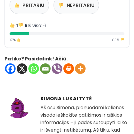
PRITARIU
NEPRITARIU
1
5
Iš viso: 6
17%
83%
Patiko? Pasidalink! Ačiū.
SIMONA LUKAITYTĖ
Aš esu Simona, planuodami keliones
visada ieškokite patikimos ir aiškios
informacijos – ji padės sutaupyti laiko
ir išvengti netikėtumų. Aš tikiu, kad