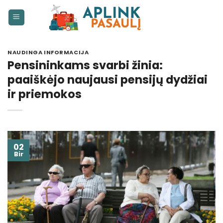
Skip
to
content
NAUDINGA INFORMACIJA
Pensininkams svarbi žinia:
paaiškėjo naujausi pensijų dydžiai
ir priemokos
02
Bir