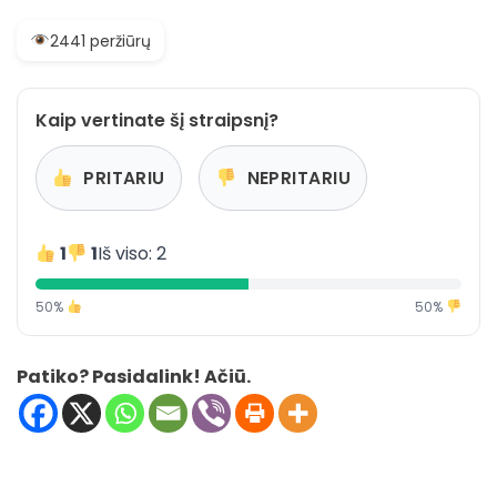
2441 peržiūrų
Kaip vertinate šį straipsnį?
PRITARIU
NEPRITARIU
1
1
Iš viso: 2
50%
50%
Patiko? Pasidalink! Ačiū.