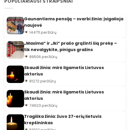
POPULIARIAUSI STRAIPSNIAI
Gaunantiems pensiją – svarbi žinia: įsigalioja
naujovė
144711 peržiūrų
„Maxima“ ir „Iki“ prašo grąžinti šią prekę –
tik nevalgykite, pinigus gražins
89506 peržiūrų
Skaudi žinia: mirė ilgametis Lietuvos
aktorius
81272 peržiūrų
Skaudi žinia: mirė ilgametis Lietuvos
aktorius
74623 peržiūrų
Tragiška žinia: žuvo 27-erių lietuvis
krepšininkas
59102 peržiūrų