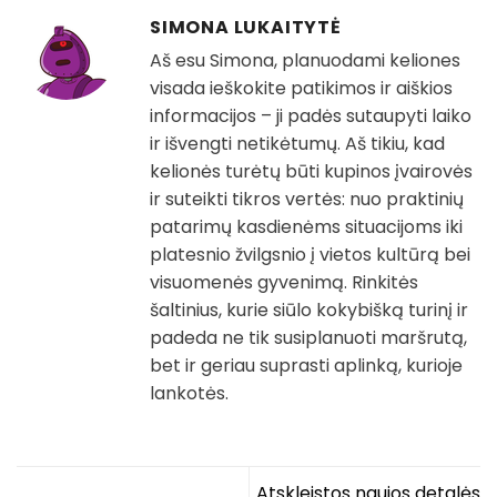
SIMONA LUKAITYTĖ
Aš esu Simona, planuodami keliones
visada ieškokite patikimos ir aiškios
informacijos – ji padės sutaupyti laiko
ir išvengti netikėtumų. Aš tikiu, kad
kelionės turėtų būti kupinos įvairovės
ir suteikti tikros vertės: nuo praktinių
patarimų kasdienėms situacijoms iki
platesnio žvilgsnio į vietos kultūrą bei
visuomenės gyvenimą. Rinkitės
šaltinius, kurie siūlo kokybišką turinį ir
padeda ne tik susiplanuoti maršrutą,
bet ir geriau suprasti aplinką, kurioje
lankotės.
Atskleistos naujos detalės