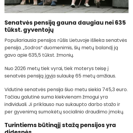
Senatvės pensiją gauna daugiau nei 635
tūkst. gyventojų
Populiariausia pensijos rūšis Lietuvoje išlieka senatvės
pensija. „Sodros“ duomenimis, šių metų balandį ją
gavo apie 635,5 tūkst. žmonių.
Nuo 2026 metų tiek vyrai, tiek moterys teisę į
senatvės pensiją įgyja sulaukę 65 metų amžiaus.
Vidutinė senatvės pensija šiuo metu siekia 745,3 euro.
Tačiau galutinė suma kiekvienam žmogui yra
individuali. Ji priklauso nuo sukaupto darbo stažo ir
per gyvenimą sumokėtų socialinio draudimo įmokų.
Turintiems būtinąjį stažą pensijos yra
didesnės