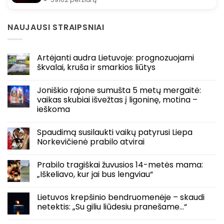
NAUJAUSI STRAIPSNIAI
Artėjanti audra Lietuvoje: prognozuojami
škvalai, kruša ir smarkios liūtys
Joniškio rajone sumušta 5 metų mergaitė:
vaikas skubiai išvežtas į ligoninę, motina –
ieškoma
Spaudimą susilaukti vaikų patyrusi Liepa
Norkevičienė prabilo atvirai
Prabilo tragiškai žuvusios 14-metės mama:
„Iškeliavo, kur jai bus lengviau“
Lietuvos krepšinio bendruomenėje – skaudi
netektis: „Su giliu liūdesiu pranešame…“