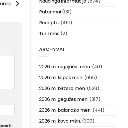
Naudinga informacija
(574)
 jūroje
Patarimai
(131)
Receptai
(451)
Turizmas
(2)
ARCHYVAI
2026 m. rugpjūčio mėn.
(40)
2026 m. liepos mėn.
(665)
2026 m. birželio mėn.
(528)
2026 m. gegužės mėn.
(317)
2026 m. balandžio mėn.
(441)
2026 m. kovo mėn.
(300)
įvesti