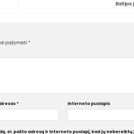
Baltijos
liai pažymėti
*
 adresas
*
Interneto puslapis
ą, el. pašto adresą ir interneto puslapį, kad jų nebereiktų 