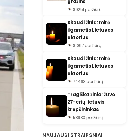
gražins
89251 peržiūrų
Skaudi žinia: mirė
ilgametis Lietuvos
aktorius
81097 peržiūrų
Skaudi žinia: mirė
ilgametis Lietuvos
aktorius
74463 peržiūrų
Tragiška žinia: žuvo
27-erių lietuvis
krepšininkas
58930 peržiūrų
NAUJAUSI STRAIPSNIAI