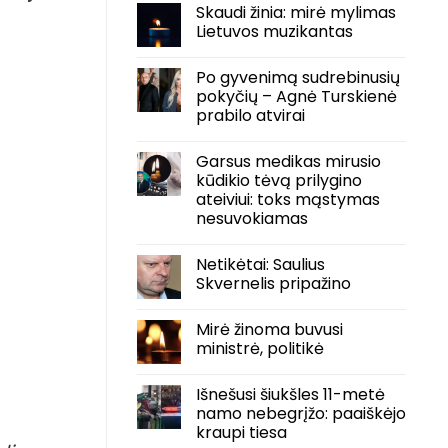
Skaudi žinia: mirė mylimas
Lietuvos muzikantas
Po gyvenimą sudrebinusių
pokyčių – Agnė Turskienė
prabilo atvirai
Garsus medikas mirusio
kūdikio tėvą prilygino
ateiviui: toks mąstymas
nesuvokiamas
Netikėtai: Saulius
Skvernelis pripažino
Mirė žinoma buvusi
ministrė, politikė
Išnešusi šiukšles 11-metė
namo nebegrįžo: paaiškėjo
kraupi tiesa