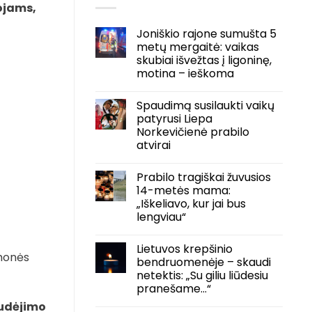
ojams,
Joniškio rajone sumušta 5
metų mergaitė: vaikas
skubiai išvežtas į ligoninę,
motina – ieškoma
Spaudimą susilaukti vaikų
patyrusi Liepa
Norkevičienė prabilo
atvirai
Prabilo tragiškai žuvusios
14-metės mama:
„Iškeliavo, kur jai bus
lengviau“
Lietuvos krepšinio
emonės
bendruomenėje – skaudi
netektis: „Su giliu liūdesiu
pranešame…“
 judėjimo