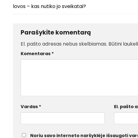
lovos – kas nutiko jo sveikatai?
Parašykite komentarą
El. pašto adresas nebus skelbiamas.
Būtini lauke
Komentaras
*
Vardas
*
El. pašto
Noriu savo interneto naršyklėje išsaugoti vard