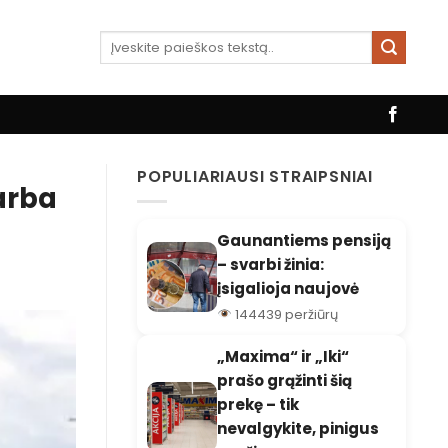
POPULIARIAUSI STRAIPSNIAI
arba
Gaunantiems pensiją
– svarbi žinia:
įsigalioja naujovė
144439 peržiūrų
„Maxima“ ir „Iki“
prašo grąžinti šią
prekę – tik
nevalgykite, pinigus