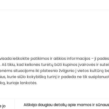
sada ieškokite patikimos ir aiškios informacijos – ji padės
 Aš tikiu, kad kelionės turėtų būti kupinos įvairovės ir sutei
nėms situacijoms iki platesnio žvilgsnio į vietos kultūrą be
s, kurie siūlo kokybišką turinį ir padeda ne tik susiplanuot
ką, kurioje lankotės.
Aiškėja daugiau detalių apie mamos ir sūnaus
e jo