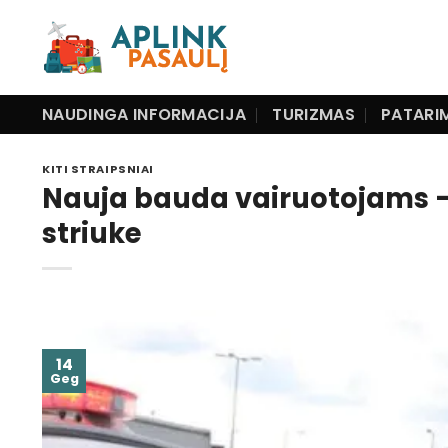
Skip
to
content
NAUDINGA INFORMACIJA
TURIZMAS
PATARI
KITI STRAIPSNIAI
Nauja bauda vairuotojams – 
striuke
14
Geg