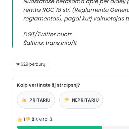
Nuostatose nerašoma apie per didelį pa
remtis RGC 18 str. (Reglamento Genera
reglamentas), pagal kurį vairuotojas tu
DGT/Twitter nuotr.
Šaltinis: trans.info/lt
629 peržiūrų
Kaip vertinate šį straipsnį?
PRITARIU
NEPRITARIU
1
2
Iš viso: 3