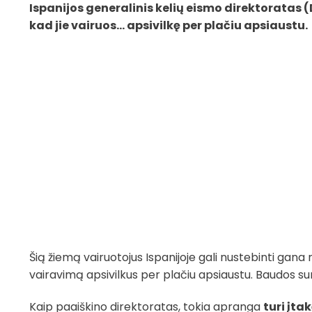
Ispanijos generalinis kelių eismo direktoratas
kad jie vairuos… apsivilkę per plačiu apsiaustu.
Šią žiemą vairuotojus Ispanijoje gali nustebinti ga
vairavimą apsivilkus per plačiu apsiaustu. Baudos s
Kaip paaiškino direktoratas, tokia apranga
turi įta