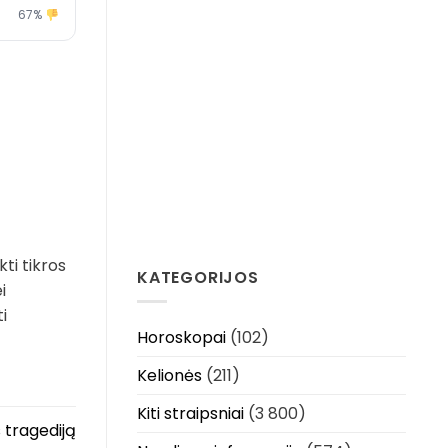
67%
kti tikros
KATEGORIJOS
i
i
Horoskopai
(102)
Kelionės
(211)
Kiti straipsniai
(3 800)
 tragediją