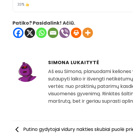
33%
Patiko? Pasidalink! Ačiū.
SIMONA LUKAITYTĖ
Aš esu Simona, planuodami keliones vi
sutaupyti laiko ir išvengti netikėtumų.
vertės: nuo praktinių patarimų kasdie
visuomenės gyvenimą. Rinkitės šaltiniu
maršrutą, bet ir geriau suprasti aplin
Putino gydytojai vidury nakties skubiai puolė pri