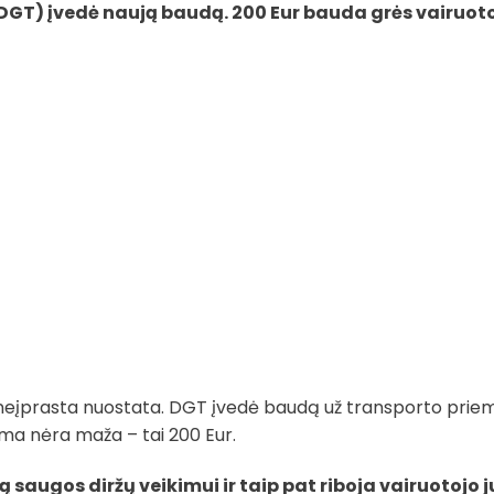
 (DGT) įvedė naują baudą. 200 Eur bauda grės vairuot
na neįprasta nuostata. DGT įvedė baudą už transporto pri
uma nėra maža – tai 200 Eur.
ką saugos diržų veikimui ir taip pat riboja vairuotojo