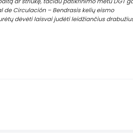
ltą ar striukę, tačiau patikrinimo metu DGT ga
l de Circulación – Bendrasis kelių eismo
rėtų dėvėti laisvai judėti leidžiančius drabužius