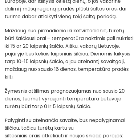
Europoje, dar laikysis keletą dienų, o jos vakarine
dalimi į mūsų regioną pradės plūsti šaltas oras, dar
turime dabar atlaikyti vieną tokį šaltą periodą.
Maždaug nuo pirmadienio iki ketvirtadienio, turėtų
būti šalčiausi orai – temperatūra naktimis gali nukristi
iki 15 ar 20 laipsnių šalčio. Aišku, vakarų Lietuvoje,
pajūryje bus keliais laipsniais šilčiau. Dienomis laikysis
tarp 10-15 laipsnių šalčio, o jau ateinantį savaitgalį,
maždaug nuo sausio 16 dienos, temperatūra pradės
kilti.
Žymesnis atšilimas prognozuojamas nuo sausio 20
dienos, tuomet vyraujanti temperatūra Lietuvoje
turėtų būti tarp 0 ir 5 laipsnių šalčio.
Palyginti su ateinančia savaite, bus nepalyginamai
šilčiau, tačiau turėtų kartu su
šiltesniais orais atkeliauti ir naujos sniego porcijos: