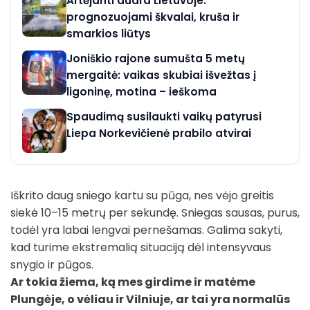
Artėjanti audra Lietuvoje:
prognozuojami škvalai, kruša ir
smarkios liūtys
Joniškio rajone sumušta 5 metų
mergaitė: vaikas skubiai išvežtas į
ligoninę, motina – ieškoma
Spaudimą susilaukti vaikų patyrusi
Liepa Norkevičienė prabilo atvirai
Iškrito daug sniego kartu su pūga, nes vėjo greitis
siekė 10–15 metrų per sekundę. Sniegas sausas, purus,
todėl yra labai lengvai pernešamas. Galima sakyti,
kad turime ekstremalią situaciją dėl intensyvaus
snygio ir pūgos.
Ar tokia žiema, ką mes girdime ir matėme
Plungėje, o vėliau ir Vilniuje, ar tai yra normalūs