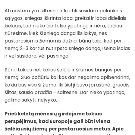
Atmosfera yra šiltesnė ir kai tik susidaro palankios
sąlygos, sniegas iškrinta labai greitai ir labai dideliais
kiekiais, tad nieko čia tokio ypatingo ir nėra, tačiau
žiūrėsime, kiek ši sniego danga išsilaikys, nes
pastarosiomis žiemomis dažnai būna taip, kad per
žiemą 2–3 kartus nutirpsta sniego danga, išeina įšalas
ir vėl susidaro, vėl pasninga.
Būna tokios net kelios šalčio ir šilumos bangos per
žiemą. Šiuo požiūriu kol kas dar negalima apibendrinti,
kokia bus visa ši žiema. Iki šiol ji buvo įprastinė: gruodis
šiltas, sausio pradžia – šaltesnė. Dar nieko ypatingo,
galima sakyti, neįvyko.
Prieš keletą mėnesių girdėjome tokius
perspėjimus, kad Europoje gali būti viena
šalčiausių žiemų per pastaruosius metus. Apie