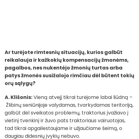
Ar turėjote rimtesnių situacijų, kurios galbūt
reikalauja ir kažkokių kompensacijų žmonėms,
pagalbos, nes nukentėjo žmonių turtas arba
patys žmonės susižalojo rimčiau dėl būtent tokių
orų sąlygų?
A. Klišonis:
Vieną atvejį tikrai turėjome labai liūdną –
Žlibinų seniūnijoje valydamas, tvarkydamas teritoriją,
galbūt dėl sveikatos problemų, traktorius įvažiavo į
vietinį tvenkinį ir žuvo pats traktoriaus vairuotojas,
tad tikrai apgailestaujame ir užjaučiame šeimą, o
daugiau didesnių įvykių nebuvo.