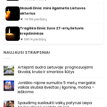
Skaudi žinia: mirė ilgametis Lietuvos
aktorius
74705 peržiūrų
Tragiška žinia: žuvo 27-erių lietuvis
krepšininkas
59174 peržiūrų
NAUJAUSI STRAIPSNIAI
Artėjanti audra Lietuvoje: prognozuojami
škvalai, kruša ir smarkios liūtys
Joniškio rajone sumušta 5 metų mergaitė:
vaikas skubiai išvežtas į ligoninę, motina –
ieškoma
Spaudimą susilaukti vaikų patyrusi Liepa