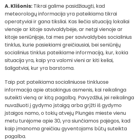
A. Klišonis:
Tikrai galime pasidžiaugti, kad
meteorologų informacija yra pateikiama tikrai
operatyviai ir gana tiksliai. Kas liečia situaciją lokaliai
vienoje ar kitoje savivaldybėje, ar netgi vienoje ar
kitoje seniūnijoje, tai mes per savivaldybės socialinius
tinklus, kurie pasiekiami greičiausiai, bei seniūnijų
socialinius tinklus pateikiame informaciją, kur, kokia
situacija yra, kaip yra valomi vieni ar kiti keliai,
šaligatviai, kur yra barstoma.
Taip pat pateikiama socialiniuose tinkluose
informacija apie atsakingus asmenis, kai reikalinga
suteikti vieną ar kitą pagalbą. Pavyzdžiui, jei reikalinga
nuvažiuoti į gydymo įstaigą arba grįžti iš gydymo
įstaigos namo, o tokių atvejų Plungės mieste vienu
metu turėjome apie 30, yra siunčiamos pajėgos, kad
kaip įmanoma greičiau gyventojams būtų suteikta
pagalba.