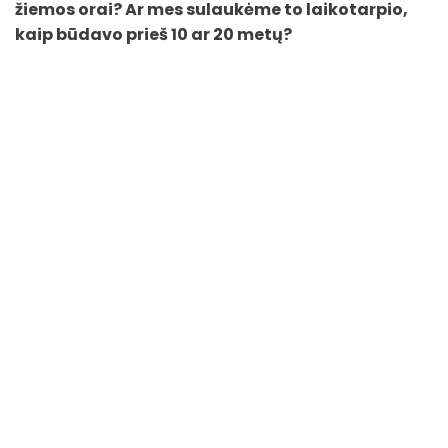
žiemos orai? Ar mes sulaukėme to laikotarpio,
kaip būdavo prieš 10 ar 20 metų?