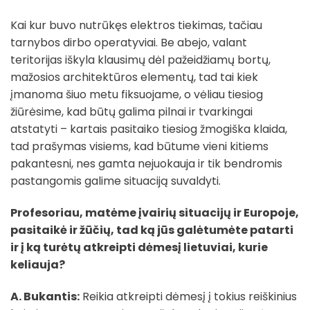
Kai kur buvo nutrūkęs elektros tiekimas, tačiau
tarnybos dirbo operatyviai. Be abejo, valant
teritorijas iškyla klausimų dėl pažeidžiamų bortų,
mažosios architektūros elementų, tad tai kiek
įmanoma šiuo metu fiksuojame, o vėliau tiesiog
žiūrėsime, kad būtų galima pilnai ir tvarkingai
atstatyti – kartais pasitaiko tiesiog žmogiška klaida,
tad prašymas visiems, kad būtume vieni kitiems
pakantesni, nes gamta nejuokauja ir tik bendromis
pastangomis galime situaciją suvaldyti.
Profesoriau, matėme įvairių situacijų ir Europoje,
pasitaikė ir žūčių, tad ką jūs galėtumėte patarti
ir į ką turėtų atkreipti dėmesį lietuviai, kurie
keliauja?
A. Bukantis:
Reikia atkreipti dėmesį į tokius reiškinius