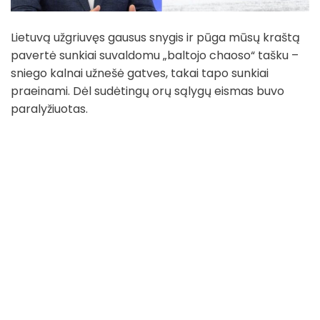
Lietuvą užgriuvęs gausus snygis ir pūga mūsų kraštą
pavertė sunkiai suvaldomu „baltojo chaoso“ tašku –
sniego kalnai užnešė gatves, takai tapo sunkiai
praeinami. Dėl sudėtingų orų sąlygų eismas buvo
paralyžiuotas.