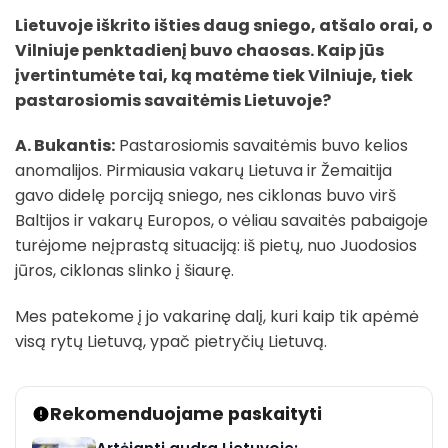
Lietuvoje iškrito išties daug sniego, atšalo orai, o
Vilniuje penktadienį buvo chaosas. Kaip jūs
įvertintumėte tai, ką matėme tiek Vilniuje, tiek
pastarosiomis savaitėmis Lietuvoje?
A. Bukantis:
Pastarosiomis savaitėmis buvo kelios
anomalijos. Pirmiausia vakarų Lietuva ir Žemaitija
gavo didelę porciją sniego, nes ciklonas buvo virš
Baltijos ir vakarų Europos, o vėliau savaitės pabaigoje
turėjome neįprastą situaciją: iš pietų, nuo Juodosios
jūros, ciklonas slinko į šiaurę.
Mes patekome į jo vakarinę dalį, kuri kaip tik apėmė
visą rytų Lietuvą, ypač pietryčių Lietuvą.
Rekomenduojame paskaityti