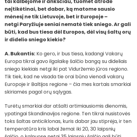
tai kalbėjome ir anksčiau, tuomet atrodė
neįtikėtinai, bet dabar, ką matome sausio
mėnesį ne tik Lietuvoje, bet ir Europoje –
netgi Paryžiuje seniai nematė tiek sniego. Ar gali
būti, kad bus tiesa dėl Europos, dėl visų šaltų orų
ir didelio sniego kiekio?
A. Bukantis:
Ko gero, ir bus tiesa, kadangi Vakarų
Europa tikrai gavo ilgalaikę šalčio bangą su dideliais
sniego kiekiais netgi iki pat Viduržemio jūros regiono.
Tik tiek, kad ne visada tie orai būna vienodi vakarų
Europoje ir Baltijos regione – čia mes kartais smarkiai
skiriamės pagal orų sąlygas.
Turėtų smarkiai dar atšalti artimiausiomis dienomis,
ypatingai Skandinavijos regione. Ten tikrai nusistovės
toks šaltas anticiklonas, kuris dabar jau stiprėja, ir ten
temperatūra kris labai žemai: iki 20, 30 laipsnių
šalčio, o kalnuose netgi 35 laipsnių šalčio gali būti.