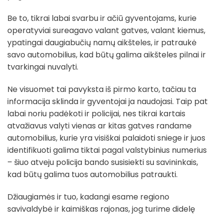
Be to, tikrai labai svarbu ir ačiū gyventojams, kurie
operatyviai sureagavo valant gatves, valant kiemus,
ypatingai daugiabučių namų aikšteles, ir patraukė
savo automobilius, kad būtų galima aikšteles pilnai ir
tvarkingai nuvalyti.
Ne visuomet tai pavyksta iš pirmo karto, tačiau ta
informacija sklinda ir gyventojai ja naudojasi. Taip pat
labai noriu padėkoti ir policijai, nes tikrai kartais
atvažiavus valyti vienas ar kitas gatves randame
automobilius, kurie yra visiškai palaidoti sniege ir juos
identifikuoti galima tiktai pagal valstybinius numerius
– šiuo atveju policija bando susisiekti su savininkais,
kad būtų galima tuos automobilius patraukti.
Džiaugiamės ir tuo, kadangi esame regiono
savivaldybė ir kaimiškas rajonas, jog turime didelę