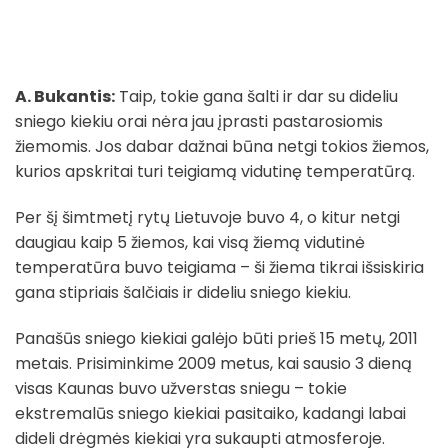
A. Bukantis:
Taip, tokie gana šalti ir dar su dideliu
sniego kiekiu orai nėra jau įprasti pastarosiomis
žiemomis. Jos dabar dažnai būna netgi tokios žiemos,
kurios apskritai turi teigiamą vidutinę temperatūrą.
Per šį šimtmetį rytų Lietuvoje buvo 4, o kitur netgi
daugiau kaip 5 žiemos, kai visą žiemą vidutinė
temperatūra buvo teigiama – ši žiema tikrai išsiskiria
gana stipriais šalčiais ir dideliu sniego kiekiu.
Panašūs sniego kiekiai galėjo būti prieš 15 metų, 2011
metais. Prisiminkime 2009 metus, kai sausio 3 dieną
visas Kaunas buvo užverstas sniegu – tokie
ekstremalūs sniego kiekiai pasitaiko, kadangi labai
dideli drėgmės kiekiai yra sukaupti atmosferoje.