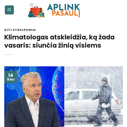
Skip
to
content
KITI STRAIPSNIAI
Klimatologas atskleidžia, ką žada
vasaris: siunčia žinią visiems
14
Sau