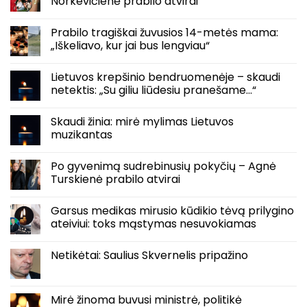
Norkevičienė prabilo atvirai
Prabilo tragiškai žuvusios 14-metės mama:
„Iškeliavo, kur jai bus lengviau“
Lietuvos krepšinio bendruomenėje – skaudi
netektis: „Su giliu liūdesiu pranešame…“
Skaudi žinia: mirė mylimas Lietuvos
muzikantas
Po gyvenimą sudrebinusių pokyčių – Agnė
Turskienė prabilo atvirai
Garsus medikas mirusio kūdikio tėvą prilygino
ateiviui: toks mąstymas nesuvokiamas
Netikėtai: Saulius Skvernelis pripažino
Mirė žinoma buvusi ministrė, politikė