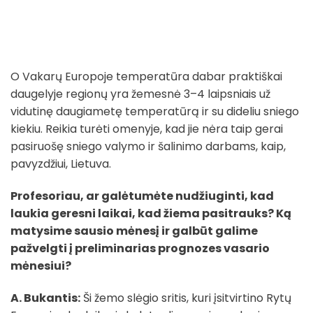
O Vakarų Europoje temperatūra dabar praktiškai
daugelyje regionų yra žemesnė 3–4 laipsniais už
vidutinę daugiametę temperatūrą ir su dideliu sniego
kiekiu. Reikia turėti omenyje, kad jie nėra taip gerai
pasiruošę sniego valymo ir šalinimo darbams, kaip,
pavyzdžiui, Lietuva.
Profesoriau, ar galėtumėte nudžiuginti, kad
laukia geresni laikai, kad žiema pasitrauks? Ką
matysime sausio mėnesį ir galbūt galime
pažvelgti į preliminarias prognozes vasario
mėnesiui?
A. Bukantis:
Ši žemo slėgio sritis, kuri įsitvirtino Rytų