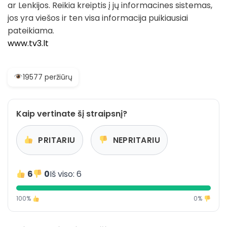
ar Lenkijos. Reikia kreiptis į jų informacines sistemas,
jos yra viešos ir ten visa informacija puikiausiai
pateikiama.
www.tv3.lt
19577 peržiūrų
Kaip vertinate šį straipsnį?
PRITARIU
NEPRITARIU
6
0
Iš viso: 6
100%
0%