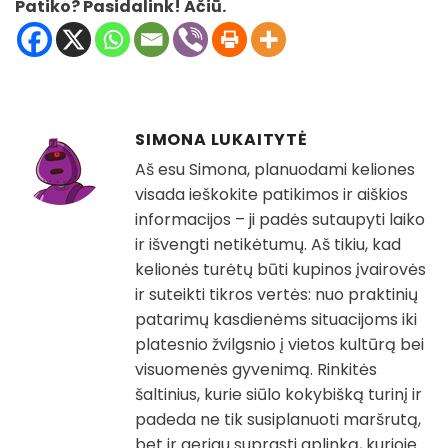
Patiko? Pasidalink! Ačiū.
SIMONA LUKAITYTĖ
Aš esu Simona, planuodami keliones
visada ieškokite patikimos ir aiškios
informacijos – ji padės sutaupyti laiko
ir išvengti netikėtumų. Aš tikiu, kad
kelionės turėtų būti kupinos įvairovės
ir suteikti tikros vertės: nuo praktinių
patarimų kasdienėms situacijoms iki
platesnio žvilgsnio į vietos kultūrą bei
visuomenės gyvenimą. Rinkitės
šaltinius, kurie siūlo kokybišką turinį ir
padeda ne tik susiplanuoti maršrutą,
bet ir geriau suprasti aplinką, kurioje