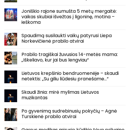
Joniškio rajone sumušta 5 metų mergaitė:
vaikas skubiai išvežtas į ligoninę, motina –
ieškoma
Spaudimą susilaukti vaikų patyrusi Liepa
Norkevičienė prabilo atvirai
Prabilo tragiškai žuvusios 14-metės mama:
„Iškeliavo, kur jai bus lengviau“
Lietuvos krepšinio bendruomenėje – skaudi
netektis: „Su giliu liūdesiu pranešame…“
Skaudi žinia: mirė mylimas Lietuvos
muzikantas
Po gyvenimą sudrebinusių pokyčių – Agnė
Turskienė prabilo atvirai
Garsus medikas mirusio kūdikio tėvą prilygino