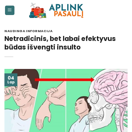
Skip
to
content
NAUDINGA INFORMACIJA
Netradicinis, bet labai efektyvus
būdas išvengti insulto
04
Lap