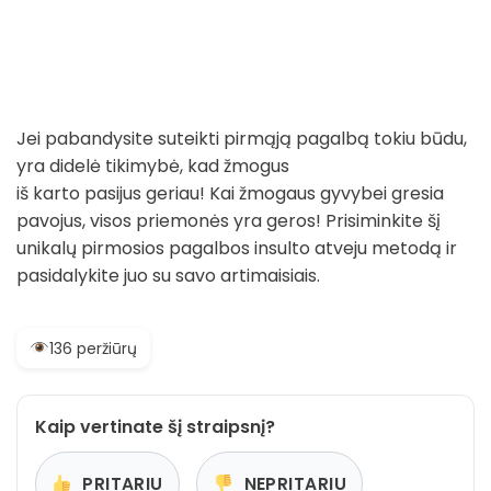
Jei pabandysite suteikti pirmąją pagalbą tokiu būdu,
yra didelė tikimybė, kad žmogus
iš karto pasijus geriau! Kai žmogaus gyvybei gresia
pavojus, visos priemonės yra geros! Prisiminkite šį
unikalų pirmosios pagalbos insulto atveju metodą ir
pasidalykite juo su savo artimaisiais.
136 peržiūrų
Kaip vertinate šį straipsnį?
PRITARIU
NEPRITARIU