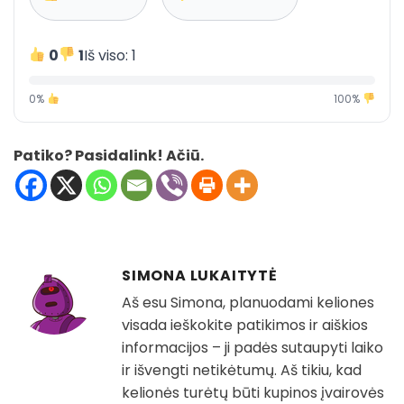
0
1
Iš viso: 1
0%
100%
Patiko? Pasidalink! Ačiū.
SIMONA LUKAITYTĖ
Aš esu Simona, planuodami keliones
visada ieškokite patikimos ir aiškios
informacijos – ji padės sutaupyti laiko
ir išvengti netikėtumų. Aš tikiu, kad
kelionės turėtų būti kupinos įvairovės