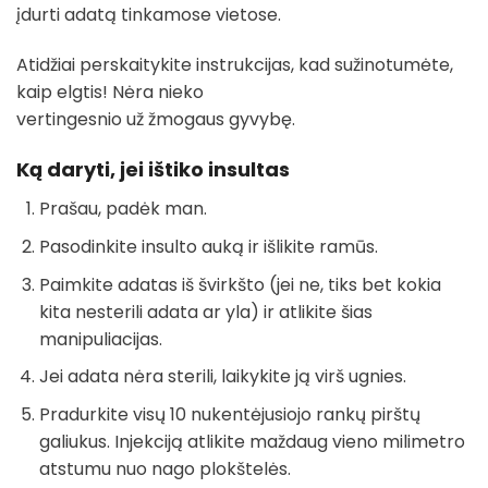
įdurti adatą tinkamose vietose.
Atidžiai perskaitykite instrukcijas, kad sužinotumėte,
kaip elgtis! Nėra nieko
vertingesnio už žmogaus gyvybę.
Ką daryti, jei ištiko insultas
Prašau, padėk man.
Pasodinkite insulto auką ir išlikite ramūs.
Paimkite adatas iš švirkšto (jei ne, tiks bet kokia
kita nesterili adata ar yla) ir atlikite šias
manipuliacijas.
Jei adata nėra sterili, laikykite ją virš ugnies.
Pradurkite visų 10 nukentėjusiojo rankų pirštų
galiukus. Injekciją atlikite maždaug vieno milimetro
atstumu nuo nago plokštelės.