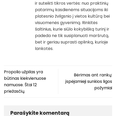
ir suteikti tikros vertės: nuo praktinių
patarimų kasdienėms situacijoms iki
platesnio žvilgsnio į vietos kultūrą bei
visuomenės gyvenimą. Rinkitės
šaltinius, kurie siūlo kokybišką turinį ir
padeda ne tik susiplanuoti maršrutą,
bet ir geriau suprasti aplinką, kurioje
lankotės.
Propolio užpilas yra
Bėrimas ant rankų:
būtinas kiekvienuose
įspėjamieji sunkios ligos
namuose. Štai 12
požymiai
priežasčių.
Parašykite komentarą