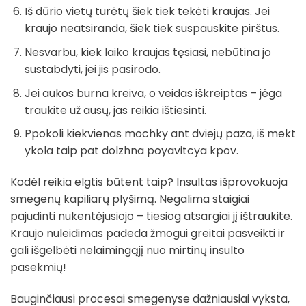
Iš dūrio vietų turėtų šiek tiek tekėti kraujas. Jei
kraujo neatsiranda, šiek tiek suspauskite pirštus.
Nesvarbu, kiek laiko kraujas tęsiasi, nebūtina jo
sustabdyti, jei jis pasirodo.
Jei aukos burna kreiva, o veidas iškreiptas – jėga
traukite už ausų, jas reikia ištiesinti.
Ppokoli kiekvienas mochky ant dviejų paza, iš mekt
ykola taip pat dolzhna poyavitcya kpov.
Kodėl reikia elgtis būtent taip? Insultas išprovokuoja
smegenų kapiliarų plyšimą. Negalima staigiai
pajudinti nukentėjusiojo – tiesiog atsargiai jį ištraukite.
Kraujo nuleidimas padeda žmogui greitai pasveikti ir
gali išgelbėti nelaimingąjį nuo mirtinų insulto
pasekmių!
Bauginčiausi procesai smegenyse dažniausiai vyksta,