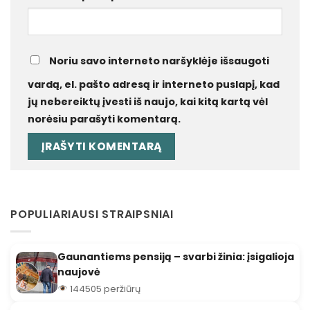
Noriu savo interneto naršyklėje išsaugoti
vardą, el. pašto adresą ir interneto puslapį, kad
jų nebereiktų įvesti iš naujo, kai kitą kartą vėl
norėsiu parašyti komentarą.
POPULIARIAUSI STRAIPSNIAI
Gaunantiems pensiją – svarbi žinia: įsigalioja
naujovė
144505 peržiūrų