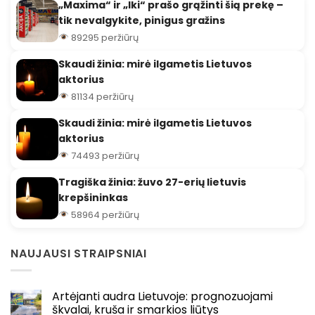
„Maxima“ ir „Iki“ prašo grąžinti šią prekę –
tik nevalgykite, pinigus gražins
89295 peržiūrų
Skaudi žinia: mirė ilgametis Lietuvos
aktorius
81134 peržiūrų
Skaudi žinia: mirė ilgametis Lietuvos
aktorius
74493 peržiūrų
Tragiška žinia: žuvo 27-erių lietuvis
krepšininkas
58964 peržiūrų
NAUJAUSI STRAIPSNIAI
Artėjanti audra Lietuvoje: prognozuojami
škvalai, kruša ir smarkios liūtys