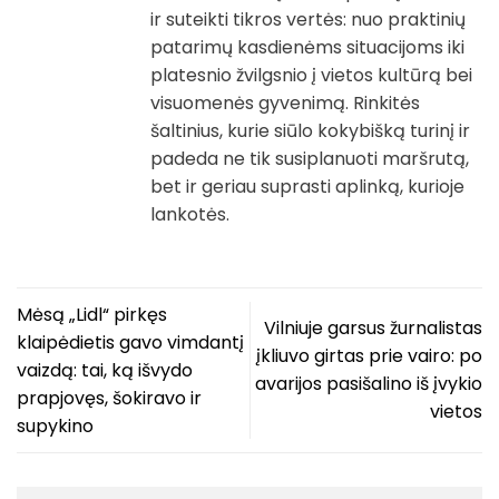
ir suteikti tikros vertės: nuo praktinių
patarimų kasdienėms situacijoms iki
platesnio žvilgsnio į vietos kultūrą bei
visuomenės gyvenimą. Rinkitės
šaltinius, kurie siūlo kokybišką turinį ir
padeda ne tik susiplanuoti maršrutą,
bet ir geriau suprasti aplinką, kurioje
lankotės.
Mėsą „Lidl“ pirkęs
Vilniuje garsus žurnalistas
klaipėdietis gavo vimdantį
įkliuvo girtas prie vairo: po
vaizdą: tai, ką išvydo
avarijos pasišalino iš įvykio
prapjovęs, šokiravo ir
vietos
supykino