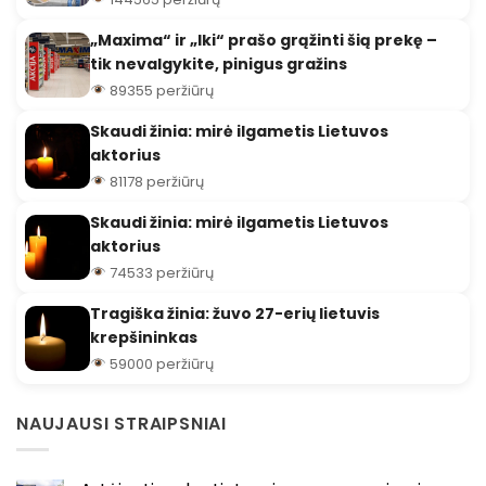
„Maxima“ ir „Iki“ prašo grąžinti šią prekę –
tik nevalgykite, pinigus gražins
89355 peržiūrų
Skaudi žinia: mirė ilgametis Lietuvos
aktorius
81178 peržiūrų
Skaudi žinia: mirė ilgametis Lietuvos
aktorius
74533 peržiūrų
Tragiška žinia: žuvo 27-erių lietuvis
krepšininkas
59000 peržiūrų
NAUJAUSI STRAIPSNIAI