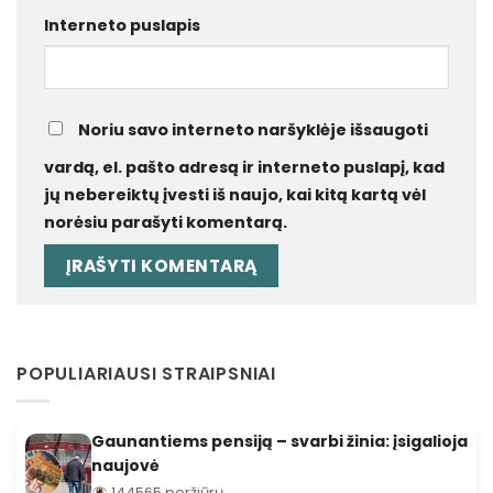
Interneto puslapis
Noriu savo interneto naršyklėje išsaugoti
vardą, el. pašto adresą ir interneto puslapį, kad
jų nebereiktų įvesti iš naujo, kai kitą kartą vėl
norėsiu parašyti komentarą.
POPULIARIAUSI STRAIPSNIAI
Gaunantiems pensiją – svarbi žinia: įsigalioja
naujovė
144565 peržiūrų