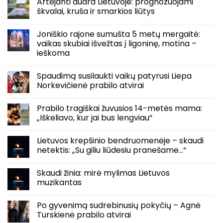
Artėjanti audra Lietuvoje: prognozuojami
škvalai, kruša ir smarkios liūtys
Joniškio rajone sumušta 5 metų mergaitė:
vaikas skubiai išvežtas į ligoninę, motina –
ieškoma
Spaudimą susilaukti vaikų patyrusi Liepa
Norkevičienė prabilo atvirai
Prabilo tragiškai žuvusios 14-metės mama:
„Iškeliavo, kur jai bus lengviau“
Lietuvos krepšinio bendruomenėje – skaudi
netektis: „Su giliu liūdesiu pranešame…“
Skaudi žinia: mirė mylimas Lietuvos
muzikantas
Po gyvenimą sudrebinusių pokyčių – Agnė
Turskienė prabilo atvirai