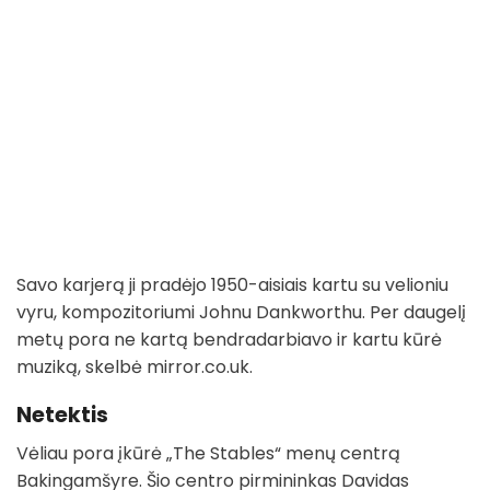
Savo karjerą ji pradėjo 1950-aisiais kartu su velioniu
vyru, kompozitoriumi Johnu Dankworthu. Per daugelį
metų pora ne kartą bendradarbiavo ir kartu kūrė
muziką, skelbė mirror.co.uk.
Netektis
Vėliau pora įkūrė „The Stables“ menų centrą
Bakingamšyre. Šio centro pirmininkas Davidas