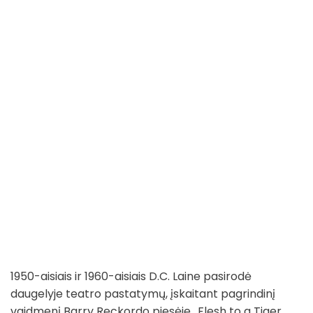
1950-aisiais ir 1960-aisiais D.C. Laine pasirodė
daugelyje teatro pastatymų, įskaitant pagrindinį
vaidmenį Barry Reckordo pjesėje „Flesh to a Tiger