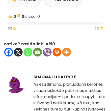
0
0
Iš viso: 0
0%
0%
Patiko? Pasidalink! Ačiū.
SIMONA LUKAITYTĖ
Aš esu Simona, planuodami keliones
visada ieškokite patikimos ir aiškios
informacijos – ji padės sutaupyti laiko
ir išvengti netikėtumų. Aš tikiu, kad
kelionės turėtų būti kupinos įvairovės