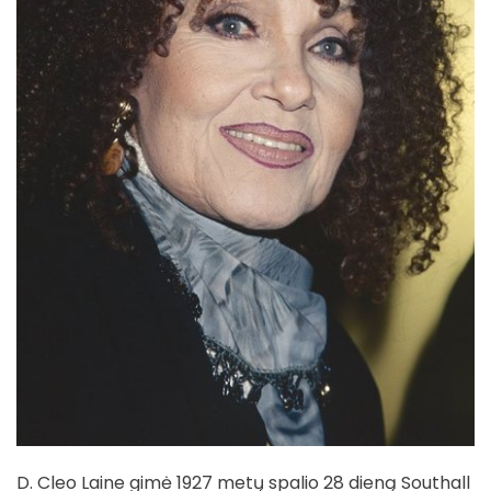
D. Cleo Laine gimė 1927 metų spalio 28 dieną Southall