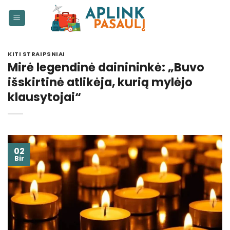
Skip
to
content
KITI STRAIPSNIAI
Mirė legendinė dainininkė: „Buvo
išskirtinė atlikėja, kurią mylėjo
klausytojai“
02
Bir