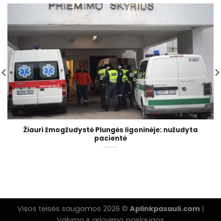
Žiauri žmogžudystė Plungės ligoninėje: nužudyta
pacientė
Visos teisės saugomos 2026 ©
Aplinkpasauli.com
|
Valymo ir griovimo paslaugos