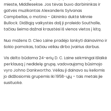
mieste, Middlesekse. Jos tėvas buvo darbininkas ir
gatvės muzikantas Alexanderis Sylvanas
Campbellas, o motina – ūkininko duktė Minnie
Bullock. Didžiąją vaikystės dalį ji praleido Southalle,
tačiau šeima dažnai kraustėsi iš vienos vietos į kitą.
Nuo mažens D. Cleo Laine pradėjo lankyti dainavimo ir
šokio pamokas, tačiau vėliau dirbo įvairius darbus.
Vis dėlto būdama 24-erių D. C. Laine sėkmingai išlaikė
perklausą į nedidelę grupę, vadovaujamą būsimojo
vyro Johno Dankwortho. Vėliau ji dainavo su keliomis
jo didžiosiomis grupėmis iki 1958-ųjų – tais metais jie
susituokė.