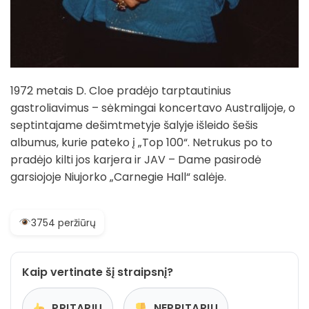
1972 metais D. Cloe pradėjo tarptautinius
gastroliavimus – sėkmingai koncertavo Australijoje, o
septintajame dešimtmetyje šalyje išleido šešis
albumus, kurie pateko į „Top 100“. Netrukus po to
pradėjo kilti jos karjera ir JAV – Dame pasirodė
garsiojoje Niujorko „Carnegie Hall“ salėje.
3754 peržiūrų
Kaip vertinate šį straipsnį?
PRITARIU
NEPRITARIU