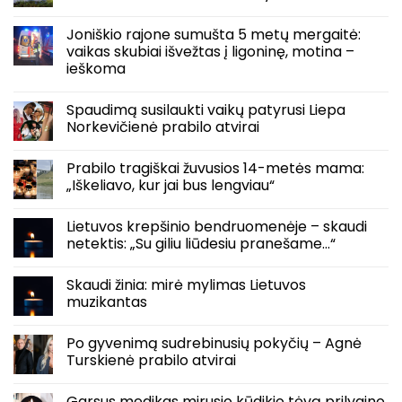
Joniškio rajone sumušta 5 metų mergaitė:
vaikas skubiai išvežtas į ligoninę, motina –
ieškoma
Spaudimą susilaukti vaikų patyrusi Liepa
Norkevičienė prabilo atvirai
Prabilo tragiškai žuvusios 14-metės mama:
„Iškeliavo, kur jai bus lengviau“
Lietuvos krepšinio bendruomenėje – skaudi
netektis: „Su giliu liūdesiu pranešame…“
Skaudi žinia: mirė mylimas Lietuvos
muzikantas
Po gyvenimą sudrebinusių pokyčių – Agnė
Turskienė prabilo atvirai
Garsus medikas mirusio kūdikio tėvą prilygino