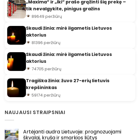
„Maxima“ ir „Iki“ prašo grąžinti šią prekę –
tik nevalgykite, pinigus gražins
89649 peržiūrų
Skaudi žinia: mirė ilgametis Lietuvos
aktorius
81396 peržiūrų
Skaudi žinia: mirė ilgametis Lietuvos
aktorius
74705 peržiūrų
Tragiška žinia: žuvo 27-erių lietuvis
krepšininkas
59174 peržiūrų
NAUJAUSI STRAIPSNIAI
Artėjanti audra Lietuvoje: prognozuojami
škvalai, kruša ir smarkios liūtys