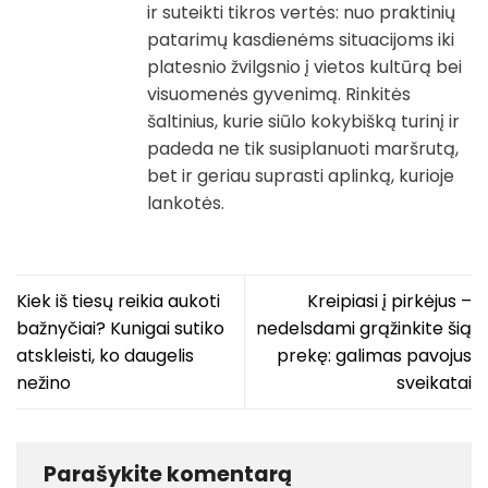
ir suteikti tikros vertės: nuo praktinių
patarimų kasdienėms situacijoms iki
platesnio žvilgsnio į vietos kultūrą bei
visuomenės gyvenimą. Rinkitės
šaltinius, kurie siūlo kokybišką turinį ir
padeda ne tik susiplanuoti maršrutą,
bet ir geriau suprasti aplinką, kurioje
lankotės.
Kiek iš tiesų reikia aukoti
Kreipiasi į pirkėjus –
bažnyčiai? Kunigai sutiko
nedelsdami grąžinkite šią
atskleisti, ko daugelis
prekę: galimas pavojus
nežino
sveikatai
Parašykite komentarą