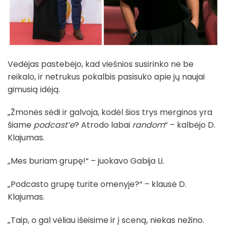
Vedėjas pastebėjo, kad viešnios susirinko ne be
reikalo, ir netrukus pokalbis pasisuko apie jų naujai
gimusią idėją.
„Žmonės sėdi ir galvoja, kodėl šios trys merginos yra
šiame
podcast’e
? Atrodo labai
random
“ – kalbėjo D.
Klajumas.
„Mes buriam grupę!“ – juokavo Gabija Li.
„Podcasto grupę turite omenyje?“ – klausė D.
Klajumas.
„Taip, o gal vėliau išeisime ir į sceną, niekas nežino.