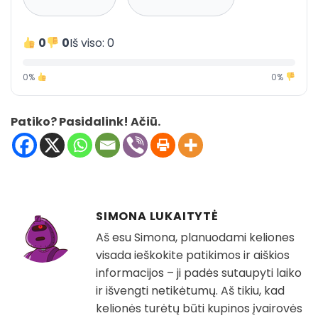
0
0
Iš viso: 0
0%
0%
Patiko? Pasidalink! Ačiū.
SIMONA LUKAITYTĖ
Aš esu Simona, planuodami keliones
visada ieškokite patikimos ir aiškios
informacijos – ji padės sutaupyti laiko
ir išvengti netikėtumų. Aš tikiu, kad
kelionės turėtų būti kupinos įvairovės