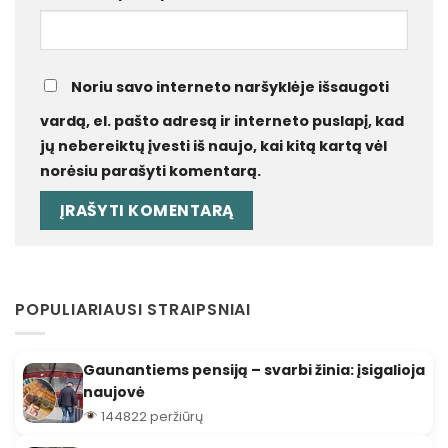
Noriu savo interneto naršyklėje išsaugoti
vardą, el. pašto adresą ir interneto puslapį, kad
jų nebereiktų įvesti iš naujo, kai kitą kartą vėl
norėsiu parašyti komentarą.
POPULIARIAUSI STRAIPSNIAI
Gaunantiems pensiją – svarbi žinia: įsigalioja
naujovė
144822 peržiūrų