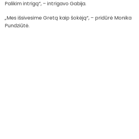
Palikim intrigą“, – intrigavo Gabija.
„Mes išsivesime Gretą kaip šokėją“, – pridūrė Monika
Pundziūtė.