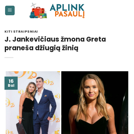
Skip
to
content
KITI STRAIPSNIAI
J. Jankevičiaus žmona Greta
praneša džiugią žinią
16
Bal