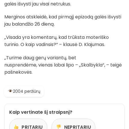
galės išvysti jau visai netrukus.
Merginos atskleidė, kad pirmąjį epizodą galės išvysti
jau balandžio 26 dieną.
„Visada yra komentarų, kad trūksta moteriško
turinio. O kaip vadinsis?“ – klausė D. Klajumas.
„Turime daug gerų variantų, bet
nusprendėme, vienas labai lipo – „Skalbykla“, – teigė
pašnekovės.
2004 peržiūrų
Kaip vertinate šį straipsnį?
PRITARIU
NEPRITARIU