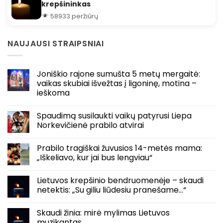
krepšininkas
58933 peržiūrų
NAUJAUSI STRAIPSNIAI
Joniškio rajone sumušta 5 metų mergaitė:
vaikas skubiai išvežtas į ligoninę, motina –
ieškoma
Spaudimą susilaukti vaikų patyrusi Liepa
Norkevičienė prabilo atvirai
Prabilo tragiškai žuvusios 14-metės mama:
„Iškeliavo, kur jai bus lengviau“
Lietuvos krepšinio bendruomenėje – skaudi
netektis: „Su giliu liūdesiu pranešame…“
Skaudi žinia: mirė mylimas Lietuvos
muzikantas