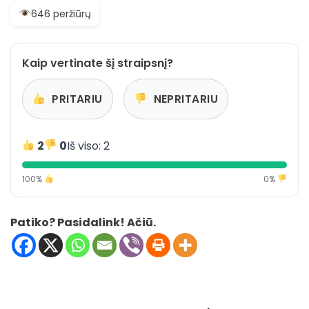
646 peržiūrų
Kaip vertinate šį straipsnį?
PRITARIU
NEPRITARIU
2
0
Iš viso: 2
100%
0%
Patiko? Pasidalink! Ačiū.