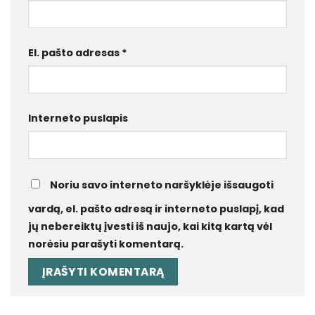
El. pašto adresas
*
Interneto puslapis
Noriu savo interneto naršyklėje išsaugoti
vardą, el. pašto adresą ir interneto puslapį, kad
jų nebereiktų įvesti iš naujo, kai kitą kartą vėl
norėsiu parašyti komentarą.