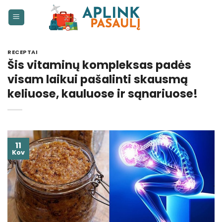
Skip
to
content
RECEPTAI
Šis vitaminų kompleksas padės
visam laikui pašalinti skausmą
keliuose, kauluose ir sąnariuose!
11
Kov