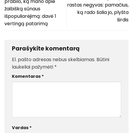
prabilo, ką mano apie
rastas negyvas: pamačius,
žaibišką sūnaus
ką rado šalia jo, plyšta
išpopuliarėjimą: davė 1
širdis
vertingą patarimą
Parašykite komentarą
El. pašto adresas nebus skelbiamas.
Būtini
laukeliai pažymėti
*
Komentaras
*
Vardas
*