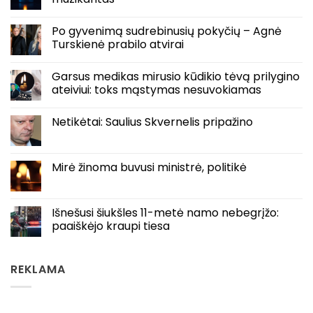
Po gyvenimą sudrebinusių pokyčių – Agnė
Turskienė prabilo atvirai
Garsus medikas mirusio kūdikio tėvą prilygino
ateiviui: toks mąstymas nesuvokiamas
Netikėtai: Saulius Skvernelis pripažino
Mirė žinoma buvusi ministrė, politikė
Išnešusi šiukšles 11-metė namo nebegrįžo:
paaiškėjo kraupi tiesa
REKLAMA