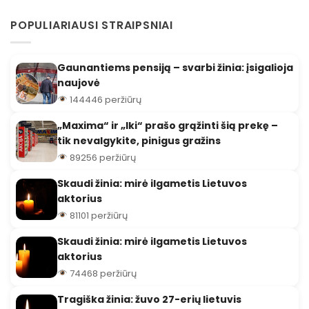
POPULIARIAUSI STRAIPSNIAI
Gaunantiems pensiją – svarbi žinia: įsigalioja
naujovė
144446 peržiūrų
„Maxima“ ir „Iki“ prašo grąžinti šią prekę –
tik nevalgykite, pinigus gražins
89256 peržiūrų
Skaudi žinia: mirė ilgametis Lietuvos
aktorius
81101 peržiūrų
Skaudi žinia: mirė ilgametis Lietuvos
aktorius
74468 peržiūrų
Tragiška žinia: žuvo 27-erių lietuvis