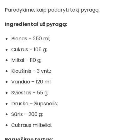
Parodykime, kaip padaryti tokį pyragą.
Ingredientai už pyragą:
Pienas – 250 ml;
Cukrus – 105 g;
Miltai – 110 g;
Kiaušinis – 3 vnt.;
Vanduo – 120 ml;
Sviestas – 55 g;
Druska – žiupsnelis;
Sūris – 200 g;
Cukraus milteliai.
Paruošimo tortas: