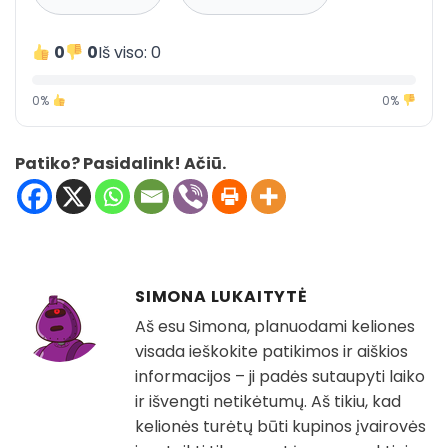
0
0
Iš viso: 0
0%
0%
Patiko? Pasidalink! Ačiū.
SIMONA LUKAITYTĖ
Aš esu Simona, planuodami keliones
visada ieškokite patikimos ir aiškios
informacijos – ji padės sutaupyti laiko
ir išvengti netikėtumų. Aš tikiu, kad
kelionės turėtų būti kupinos įvairovės