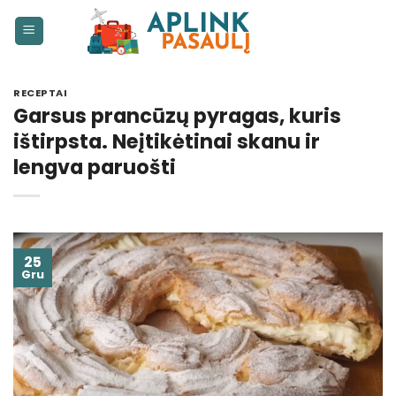
Skip
to
content
RECEPTAI
Garsus prancūzų pyragas, kuris
ištirpsta. Neįtikėtinai skanu ir
lengva paruošti
25
Gru