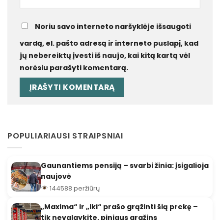
Noriu savo interneto naršyklėje išsaugoti
vardą, el. pašto adresą ir interneto puslapį, kad
jų nebereiktų įvesti iš naujo, kai kitą kartą vėl
norėsiu parašyti komentarą.
POPULIARIAUSI STRAIPSNIAI
Gaunantiems pensiją – svarbi žinia: įsigalioja
naujovė
144588 peržiūrų
„Maxima“ ir „Iki“ prašo grąžinti šią prekę –
tik nevalgykite, pinigus gražins