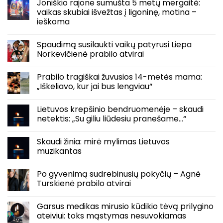
Joniškio rajone sumušta 5 metų mergaitė:
vaikas skubiai išvežtas į ligoninę, motina –
ieškoma
Spaudimą susilaukti vaikų patyrusi Liepa
Norkevičienė prabilo atvirai
Prabilo tragiškai žuvusios 14-metės mama:
„Iškeliavo, kur jai bus lengviau“
Lietuvos krepšinio bendruomenėje – skaudi
netektis: „Su giliu liūdesiu pranešame…“
Skaudi žinia: mirė mylimas Lietuvos
muzikantas
Po gyvenimą sudrebinusių pokyčių – Agnė
Turskienė prabilo atvirai
Garsus medikas mirusio kūdikio tėvą prilygino
ateiviui: toks mąstymas nesuvokiamas