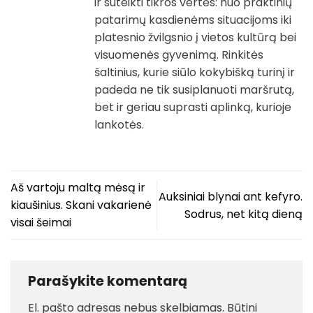
ir suteikti tikros vertės: nuo praktinių
patarimų kasdienėms situacijoms iki
platesnio žvilgsnio į vietos kultūrą bei
visuomenės gyvenimą. Rinkitės
šaltinius, kurie siūlo kokybišką turinį ir
padeda ne tik susiplanuoti maršrutą,
bet ir geriau suprasti aplinką, kurioje
lankotės.
Aš vartoju maltą mėsą ir
Auksiniai blynai ant kefyro.
kiaušinius. Skani vakarienė
Sodrus, net kitą dieną
visai šeimai
Parašykite komentarą
El. pašto adresas nebus skelbiamas.
Būtini