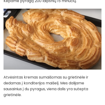
Kepame pyragą 200 laipsnių 15 minučių.
Atvėsintas kremas sumaišomas su grietinėle ir
dedamas į konditerijos maišelį. Mes dalijame
sausainius į du pyragus, viena dalis yra sutepta
grietinėle.