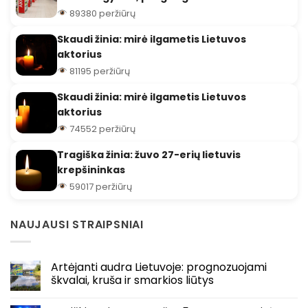
89380 peržiūrų
Skaudi žinia: mirė ilgametis Lietuvos
aktorius
81195 peržiūrų
Skaudi žinia: mirė ilgametis Lietuvos
aktorius
74552 peržiūrų
Tragiška žinia: žuvo 27-erių lietuvis
krepšininkas
59017 peržiūrų
NAUJAUSI STRAIPSNIAI
Artėjanti audra Lietuvoje: prognozuojami
škvalai, kruša ir smarkios liūtys