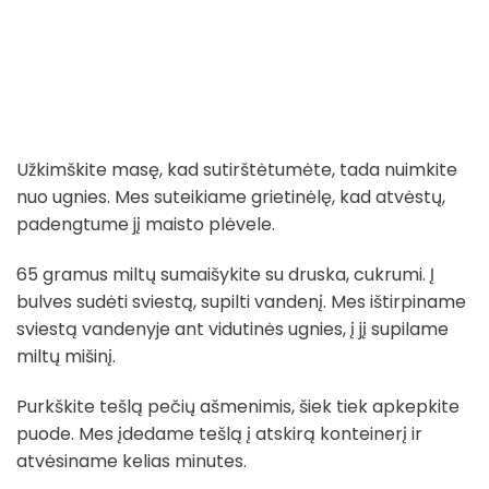
Užkimškite masę, kad sutirštėtumėte, tada nuimkite
nuo ugnies. Mes suteikiame grietinėlę, kad atvėstų,
padengtume jį maisto plėvele.
65 gramus miltų sumaišykite su druska, cukrumi. Į
bulves sudėti sviestą, supilti vandenį. Mes ištirpiname
sviestą vandenyje ant vidutinės ugnies, į jį supilame
miltų mišinį.
Purkškite tešlą pečių ašmenimis, šiek tiek apkepkite
puode. Mes įdedame tešlą į atskirą konteinerį ir
atvėsiname kelias minutes.