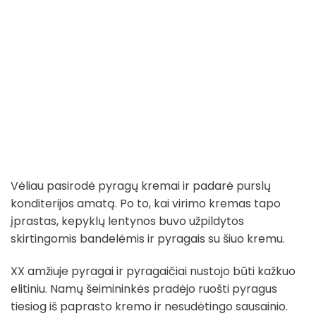
Vėliau pasirodė pyragų kremai ir padarė purslų
konditerijos amatą. Po to, kai virimo kremas tapo
įprastas, kepyklų lentynos buvo užpildytos
skirtingomis bandelėmis ir pyragais su šiuo kremu.
XX amžiuje pyragai ir pyragaičiai nustojo būti kažkuo
elitiniu. Namų šeimininkės pradėjo ruošti pyragus
tiesiog iš paprasto kremo ir nesudėtingo sausainio.