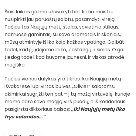
Šiais laikais galima užsisakyti bet kokio maisto,
nusipirkti jau paruoštų salotų, pasamdyti virėją.
Tačiau tas Naujųjų metų stalas, sovietinio stiliaus,
namuose gamintas, su savo aromatais ir skoniais,
mūsų atmintyje išliko kaip kažkas ypatingo. Galbūt
todėl, kad į jį įdėjome laiko, pastangų ir sielos. O gal
tiesiog todėl, kad buvome jaunesni, ir viskas atrodė
magiška.
Tačiau vienas dalykas yra tikras: kai Naujųjų metų
išvakarėse lupi virtas bulves „Olivier“ salotoms,
akimirkai sugrįžti ten pat – į tą mažą virtuvėlę, kurioje
mama daro savo magiją virš puodų, o iš koridoriaus
pasigirsta diktoriaus balsas:
„Iki Naujųjų metų liko
trys valandos…“