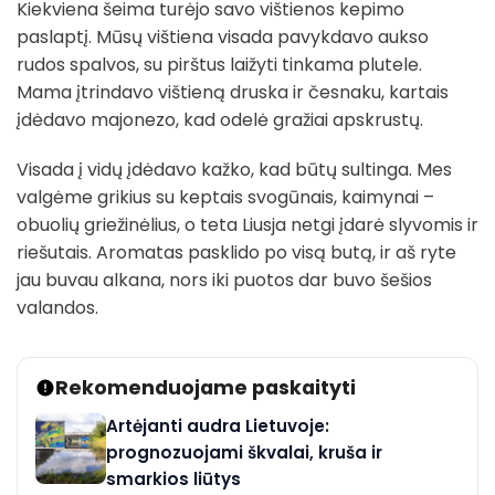
Kiekviena šeima turėjo savo vištienos kepimo
paslaptį. Mūsų vištiena visada pavykdavo aukso
rudos spalvos, su pirštus laižyti tinkama plutele.
Mama įtrindavo vištieną druska ir česnaku, kartais
įdėdavo majonezo, kad odelė gražiai apskrustų.
Visada į vidų įdėdavo kažko, kad būtų sultinga. Mes
valgėme grikius su keptais svogūnais, kaimynai –
obuolių griežinėlius, o teta Liusja netgi įdarė slyvomis ir
riešutais. Aromatas pasklido po visą butą, ir aš ryte
jau buvau alkana, nors iki puotos dar buvo šešios
valandos.
Rekomenduojame paskaityti
Artėjanti audra Lietuvoje:
prognozuojami škvalai, kruša ir
smarkios liūtys