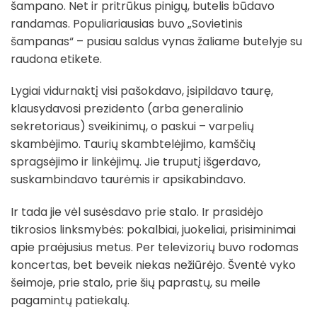
šampano. Net ir pritrūkus pinigų, butelis būdavo
randamas. Populiariausias buvo „Sovietinis
šampanas“ – pusiau saldus vynas žaliame butelyje su
raudona etikete.
Lygiai vidurnaktį visi pašokdavo, įsipildavo taurę,
klausydavosi prezidento (arba generalinio
sekretoriaus) sveikinimų, o paskui – varpelių
skambėjimo. Taurių skambtelėjimo, kamščių
spragsėjimo ir linkėjimų. Jie truputį išgerdavo,
suskambindavo taurėmis ir apsikabindavo.
Ir tada jie vėl susėsdavo prie stalo. Ir prasidėjo
tikrosios linksmybės: pokalbiai, juokeliai, prisiminimai
apie praėjusius metus. Per televizorių buvo rodomas
koncertas, bet beveik niekas nežiūrėjo. Šventė vyko
šeimoje, prie stalo, prie šių paprastų, su meile
pagamintų patiekalų.