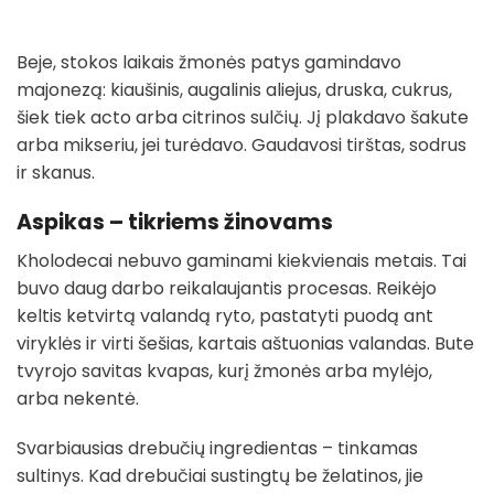
Beje, stokos laikais žmonės patys gamindavo
majonezą: kiaušinis, augalinis aliejus, druska, cukrus,
šiek tiek acto arba citrinos sulčių. Jį plakdavo šakute
arba mikseriu, jei turėdavo. Gaudavosi tirštas, sodrus
ir skanus.
Aspikas – tikriems žinovams
Kholodecai nebuvo gaminami kiekvienais metais. Tai
buvo daug darbo reikalaujantis procesas. Reikėjo
keltis ketvirtą valandą ryto, pastatyti puodą ant
viryklės ir virti šešias, kartais aštuonias valandas. Bute
tvyrojo savitas kvapas, kurį žmonės arba mylėjo,
arba nekentė.
Svarbiausias drebučių ingredientas – tinkamas
sultinys. Kad drebučiai sustingtų be želatinos, jie