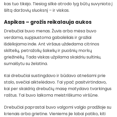
kas tuo tikėjo. Tiesiog silkė atrodo lyg būtų suvyniota į
šiltą daržovių sluoksnį – ir viskas.
Aspikas – grožis reikalauja aukos
Drebučiai buvo menas. Žuvis arba mėsa buvo
verdama, supjaustoma gabalėliais ir gražiai
išdėliojama inde. Ant viršaus uždedama citrinos
skiltelių, petražolių šakelių ir puošnių morkų
griežinėlių. Tada viskas užpilama skaidriu sultiniu,
sumaišytu su želatina.
Kai drebučiai sustingdavo ir būdavo atnešami prie
stalo, svečiai aiktelėdavo. Tai ypač pasitvirtindavo,
kai per skaidrią drebučių masę matydavo tvarkingus
raštus. Tai buvo laikoma meistriškumo viršūne.
Drebučiai paprastai buvo valgomi valgio pradžioje su
krienais arba grietine. Vieniems jie labai patiko, kiti