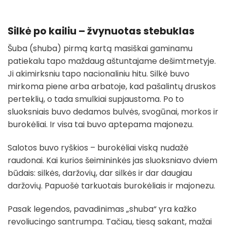
Silkė po kailiu – žvynuotas stebuklas
Šuba (shuba) pirmą kartą masiškai gaminamu
patiekalu tapo maždaug aštuntajame dešimtmetyje.
Ji akimirksniu tapo nacionaliniu hitu. Silkė buvo
mirkoma piene arba arbatoje, kad pašalintų druskos
perteklių, o tada smulkiai supjaustoma. Po to
sluoksniais buvo dedamos bulvės, svogūnai, morkos ir
burokėliai. Ir visa tai buvo aptepama majonezu.
Salotos buvo ryškios – burokėliai viską nudažė
raudonai. Kai kurios šeimininkės jas sluoksniavo dviem
būdais: silkės, daržovių, dar silkės ir dar daugiau
daržovių. Papuošė tarkuotais burokėliais ir majonezu.
Pasak legendos, pavadinimas „shuba“ yra kažko
revoliucingo santrumpa. Tačiau, tiesą sakant, mažai