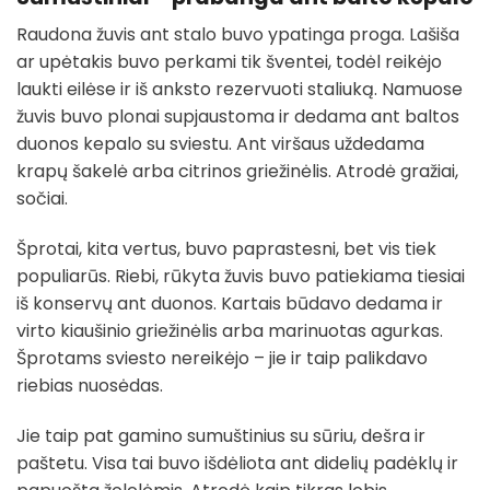
Raudona žuvis ant stalo buvo ypatinga proga. Lašiša
ar upėtakis buvo perkami tik šventei, todėl reikėjo
laukti eilėse ir iš anksto rezervuoti staliuką. Namuose
žuvis buvo plonai supjaustoma ir dedama ant baltos
duonos kepalo su sviestu. Ant viršaus uždedama
krapų šakelė arba citrinos griežinėlis. Atrodė gražiai,
sočiai.
Šprotai, kita vertus, buvo paprastesni, bet vis tiek
populiarūs. Riebi, rūkyta žuvis buvo patiekiama tiesiai
iš konservų ant duonos. Kartais būdavo dedama ir
virto kiaušinio griežinėlis arba marinuotas agurkas.
Šprotams sviesto nereikėjo – jie ir taip palikdavo
riebias nuosėdas.
Jie taip pat gamino sumuštinius su sūriu, dešra ir
paštetu. Visa tai buvo išdėliota ant didelių padėklų ir