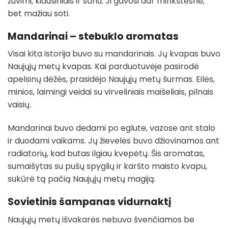
žuvimi, kiaušiniais ir sūriu. Ji gavosi dar minkštesnė,
bet mažiau soti.
Mandarinai – stebuklo aromatas
Visai kita istorija buvo su mandarinais. Jų kvapas buvo
Naujųjų metų kvapas. Kai parduotuvėje pasirodė
apelsinų dėžės, prasidėjo Naujųjų metų šurmas. Eilės,
minios, laimingi veidai su virveliniais maišeliais, pilnais
vaisių.
Mandarinai buvo dedami po eglute, vazose ant stalo
ir duodami vaikams. Jų žievelės buvo džiovinamos ant
radiatorių, kad butas ilgiau kvepėtų. Šis aromatas,
sumaišytas su pušų spyglių ir karšto maisto kvapu,
sukūrė tą pačią Naujųjų metų magiją.
Sovietinis šampanas vidurnaktį
Naujųjų metų išvakarės nebuvo švenčiamos be