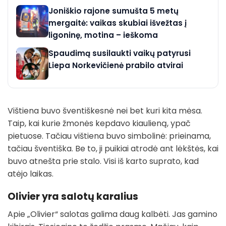
Joniškio rajone sumušta 5 metų
mergaitė: vaikas skubiai išvežtas į
ligoninę, motina – ieškoma
Spaudimą susilaukti vaikų patyrusi
Liepa Norkevičienė prabilo atvirai
Vištiena buvo šventiškesnė nei bet kuri kita mėsa.
Taip, kai kurie žmonės kepdavo kiaulieną, ypač
pietuose. Tačiau vištiena buvo simbolinė: prieinama,
tačiau šventiška. Be to, ji puikiai atrodė ant lėkštės, kai
buvo atnešta prie stalo. Visi iš karto suprato, kad
atėjo laikas.
Olivier yra salotų karalius
Apie „Olivier“ salotas galima daug kalbėti. Jas gamino