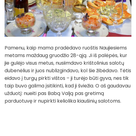
Pamenu, kaip mama pradėdavo ruoštis Naujiesiems
metams maždaug gruodžio 28-ąją. Ji iš palėpės, kur
jie gulėjo visus metus, nusiimdavo krištolinius salotų
dubenėlius ir juos nublizgindavo, kol šie žibėdavo. Tėtis
eidavo į turgų pirkti vištos – ji turėjo būti gyva, nes tik
taip buvo galima įsitikinti, kad ji šviežia. O aš gaudavau
užduotį: nueiti pas Babą Valją pas gretimą
parduotuvę ir nupirkti keliolika kiaušinių salotoms.