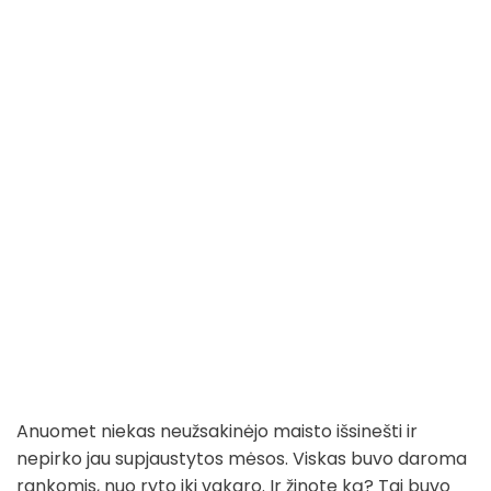
Anuomet niekas neužsakinėjo maisto išsinešti ir
nepirko jau supjaustytos mėsos. Viskas buvo daroma
rankomis, nuo ryto iki vakaro. Ir žinote ką? Tai buvo