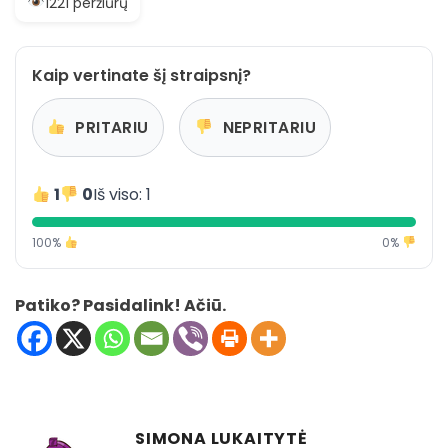
1221 peržiūrų
Kaip vertinate šį straipsnį?
PRITARIU
NEPRITARIU
1
0
Iš viso: 1
100%
0%
Patiko? Pasidalink! Ačiū.
SIMONA LUKAITYTĖ