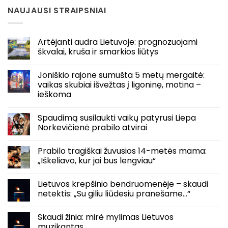
NAUJAUSI STRAIPSNIAI
Artėjanti audra Lietuvoje: prognozuojami
škvalai, kruša ir smarkios liūtys
Joniškio rajone sumušta 5 metų mergaitė:
vaikas skubiai išvežtas į ligoninę, motina –
ieškoma
Spaudimą susilaukti vaikų patyrusi Liepa
Norkevičienė prabilo atvirai
Prabilo tragiškai žuvusios 14-metės mama:
„Iškeliavo, kur jai bus lengviau“
Lietuvos krepšinio bendruomenėje – skaudi
netektis: „Su giliu liūdesiu pranešame…“
Skaudi žinia: mirė mylimas Lietuvos
muzikantas