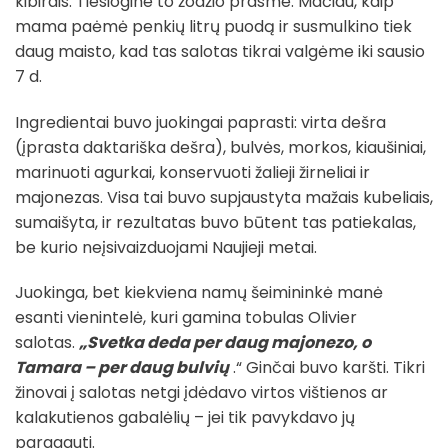
kibirais. Tiesiogine to žodžio prasme. Mačiau, kaip
mama paėmė penkių litrų puodą ir susmulkino tiek
daug maisto, kad tas salotas tikrai valgėme iki sausio
7 d.
Ingredientai buvo juokingai paprasti: virta dešra
(įprasta daktariška dešra), bulvės, morkos, kiaušiniai,
marinuoti agurkai, konservuoti žalieji žirneliai ir
majonezas. Visa tai buvo supjaustyta mažais kubeliais,
sumaišyta, ir rezultatas buvo būtent tas patiekalas,
be kurio neįsivaizduojami Naujieji metai.
Juokinga, bet kiekviena namų šeimininkė manė
esanti vienintelė, kuri gamina tobulas Olivier
salotas.
„Svetka deda per daug majonezo, o
Tamara – per daug bulvių
.“ Ginčai buvo karšti. Tikri
žinovai į salotas netgi įdėdavo virtos vištienos ar
kalakutienos gabalėlių – jei tik pavykdavo jų
paragauti.