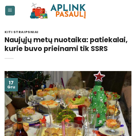
Skip
to
content
KITI STRAIPSNIAI
Naujųjų metų nuotaika: patiekalai,
kurie buvo prieinami tik SSRS
17
Gru