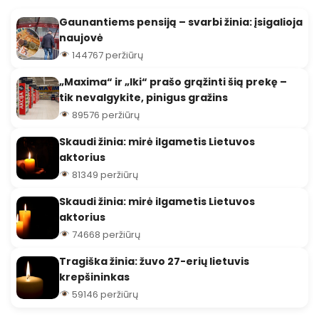
Gaunantiems pensiją – svarbi žinia: įsigalioja
naujovė
144767 peržiūrų
„Maxima“ ir „Iki“ prašo grąžinti šią prekę –
tik nevalgykite, pinigus gražins
89576 peržiūrų
Skaudi žinia: mirė ilgametis Lietuvos
aktorius
81349 peržiūrų
Skaudi žinia: mirė ilgametis Lietuvos
aktorius
74668 peržiūrų
Tragiška žinia: žuvo 27-erių lietuvis
krepšininkas
59146 peržiūrų