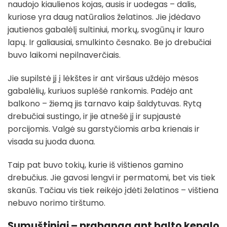
naudojo kiaulienos kojas, ausis ir uodegas – dalis,
kuriose yra daug natūralios želatinos. Jie įdėdavo
jautienos gabalėlį sultiniui, morkų, svogūnų ir lauro
lapų. Ir galiausiai, smulkinto česnako. Be jo drebučiai
buvo laikomi nepilnaverčiais.
Jie supilstė jį į lėkštes ir ant viršaus uždėjo mėsos
gabalėlių, kuriuos suplėšė rankomis. Padėjo ant
balkono – žiemą jis tarnavo kaip šaldytuvas. Rytą
drebučiai sustingo, ir jie atnešė jį ir supjaustė
porcijomis. Valgė su garstyčiomis arba krienais ir
visada su juoda duona.
Taip pat buvo tokių, kurie iš vištienos gamino
drebučius. Jie gavosi lengvi ir permatomi, bet vis tiek
skanūs. Tačiau vis tiek reikėjo įdėti želatinos – vištiena
nebuvo norimo tirštumo.
Sumuštiniai – prabanga ant balto kepalo