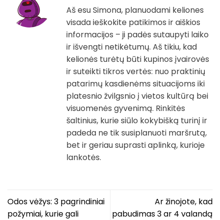
Aš esu Simona, planuodami keliones
visada ieškokite patikimos ir aiškios
informacijos – ji padės sutaupyti laiko
ir išvengti netikėtumų. Aš tikiu, kad
kelionės turėtų būti kupinos įvairovės
ir suteikti tikros vertės: nuo praktinių
patarimų kasdienėms situacijoms iki
platesnio žvilgsnio į vietos kultūrą bei
visuomenės gyvenimą. Rinkitės
šaltinius, kurie siūlo kokybišką turinį ir
padeda ne tik susiplanuoti maršrutą,
bet ir geriau suprasti aplinką, kurioje
lankotės.
Odos vėžys: 3 pagrindiniai
Ar žinojote, kad
požymiai, kurie gali
pabudimas 3 ar 4 valandą