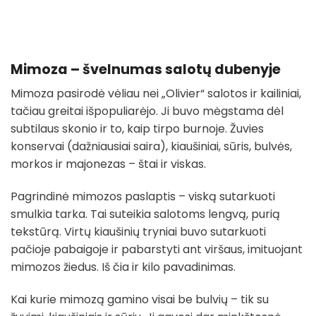
Mimoza – švelnumas salotų dubenyje
Mimoza pasirodė vėliau nei „Olivier“ salotos ir kailiniai,
tačiau greitai išpopuliarėjo. Ji buvo mėgstama dėl
subtilaus skonio ir to, kaip tirpo burnoje. Žuvies
konservai (dažniausiai saira), kiaušiniai, sūris, bulvės,
morkos ir majonezas – štai ir viskas.
Pagrindinė mimozos paslaptis – viską sutarkuoti
smulkia tarka. Tai suteikia salotoms lengvą, purią
tekstūrą. Virtų kiaušinių tryniai buvo sutarkuoti
pačioje pabaigoje ir pabarstyti ant viršaus, imituojant
mimozos žiedus. Iš čia ir kilo pavadinimas.
Kai kurie mimozą gamino visai be bulvių – tik su