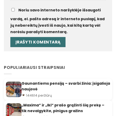
Noriu savo interneto naršyklėje išsaugoti
vardą, el. pašto adresą ir interneto puslapį, kad
jų nebereiktų įvesti iš naujo, kai kitą kartą vėl
norėsiu parašyti komentarą.
POPULIARIAUSI STRAIPSNIAI
Gaunantiems pensiją – svarbi žinia: įsigalioja
naujovė
144614 peržiūrų
„Maxima“ ir „Iki“ prašo grąžinti šią prekę –
tik nevalgykite, pinigus gražins