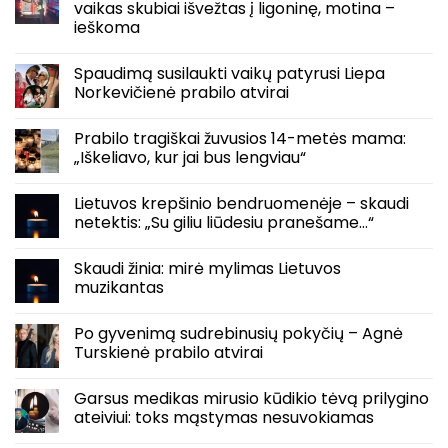
vaikas skubiai išvežtas į ligoninę, motina –
ieškoma
Spaudimą susilaukti vaikų patyrusi Liepa
Norkevičienė prabilo atvirai
Prabilo tragiškai žuvusios 14-metės mama:
„Iškeliavo, kur jai bus lengviau“
Lietuvos krepšinio bendruomenėje – skaudi
netektis: „Su giliu liūdesiu pranešame…“
Skaudi žinia: mirė mylimas Lietuvos
muzikantas
Po gyvenimą sudrebinusių pokyčių – Agnė
Turskienė prabilo atvirai
Garsus medikas mirusio kūdikio tėvą prilygino
ateiviui: toks mąstymas nesuvokiamas