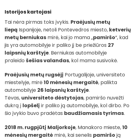
Istorijos kartojasi
Tai nėra pirmas toks įvykis.
Praėjusių metų
liepą
Ispanijoje, netoli Pontevedros miesto,
ketverių
metų berniukas
mirė, kai jo mama „
pamiršo
“, kad
jis yra automobilyje ir paliko jį be priežiūros
27
laipsnių karštyje
. Berniukas automobilyje
praleido
šešias valandas
, kol mama susivokė.
Praėjusių metų rugsėjį
Portugalijoje, universiteto
miestelyje, mirė
10 mėnesių mergaitė
, palikta
automobilyje
26 laipsnių karštyje
.
Tėvas,
universiteto dėstytojas
, pamiršo nuvežti
dukrą į
lopšelį
ir paliko ją automobilyje, kol dirbo. Po
šio įvykio buvo pradėtas
baudžiamasis tyrimas
.
2018 m. rugpjūtį
Maljorkoje
, Manakoro mieste,
10
mėnesių mergaitė
mirė, kai senelis
pamiršo
ją