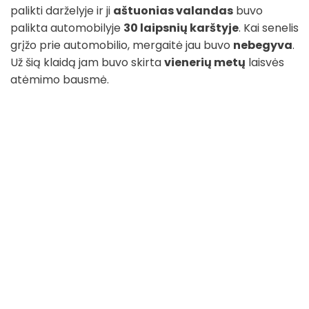
palikti darželyje ir ji
aštuonias valandas
buvo
palikta automobilyje
30 laipsnių karštyje
. Kai senelis
grįžo prie automobilio, mergaitė jau buvo
nebegyva
.
Už šią klaidą jam buvo skirta
vienerių metų
laisvės
atėmimo bausmė.