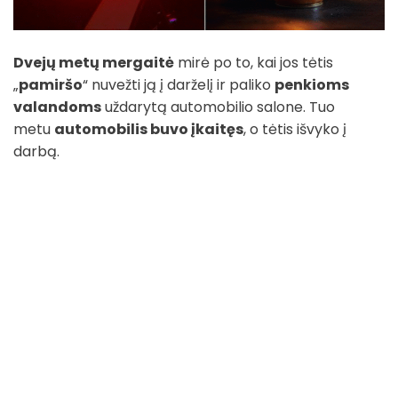
Dvejų metų mergaitė
mirė po to, kai jos tėtis
„
pamiršo
“ nuvežti ją į darželį ir paliko
penkioms
valandoms
uždarytą automobilio salone. Tuo
metu
automobilis buvo įkaitęs
, o tėtis išvyko į
darbą.