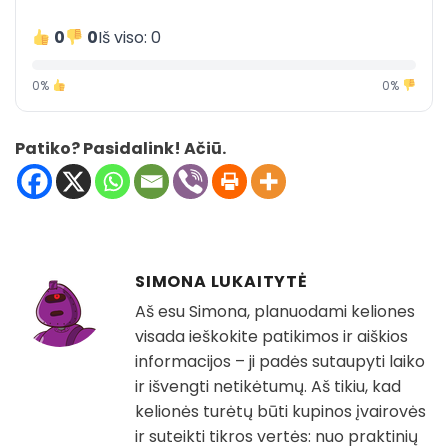
0
0
Iš viso: 0
0%
0%
Patiko? Pasidalink! Ačiū.
SIMONA LUKAITYTĖ
Aš esu Simona, planuodami keliones
visada ieškokite patikimos ir aiškios
informacijos – ji padės sutaupyti laiko
ir išvengti netikėtumų. Aš tikiu, kad
kelionės turėtų būti kupinos įvairovės
ir suteikti tikros vertės: nuo praktinių