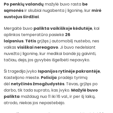
Po penkių valandų
mažylė buvo rasta
be
sąmonės
ir skubiai nugabenta į ligoninę, kur
mirė
sustojus širdžiai
.
Mergaitė buvo
palikta vaikiškoje kėdutėje
, kai
aplinkos temperatūra pasiekė
26
laipsnius
.
Tėtis
grįžęs į automobilį nustebo, nes
vaikas
visiškai nereagavo
. Ji buvo nedelsiant
nuvežta į ligoninę, kur medikai bandė ją gaivinti,
tačiau, deja, jos gyvybės išgelbėti nepavyko.
Ši tragedija įvyko
Ispanijos rytinėje pakrantėje
,
Kasteljono mieste.
Policija
pradėjo tyrimą
dėl
netyčinės žmogžudystės
. Tėvas, grįžęs po
darbo, tik tada suprato, kas įvyko.
Mažylė buvo
palikta
maždaug nuo 11 iki 16 val., ir per šį laiką,
atrodo, niekas jos nepastebėjo.