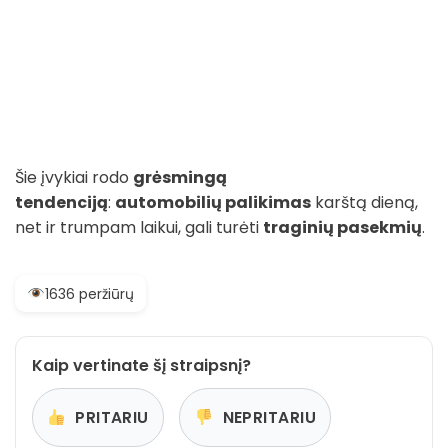
Šie įvykiai rodo
grėsmingą
tendenciją
:
automobilių palikimas
karštą dieną,
net ir trumpam laikui, gali turėti
traginių pasekmių
.
1636 peržiūrų
Kaip vertinate šį straipsnį?
PRITARIU
NEPRITARIU