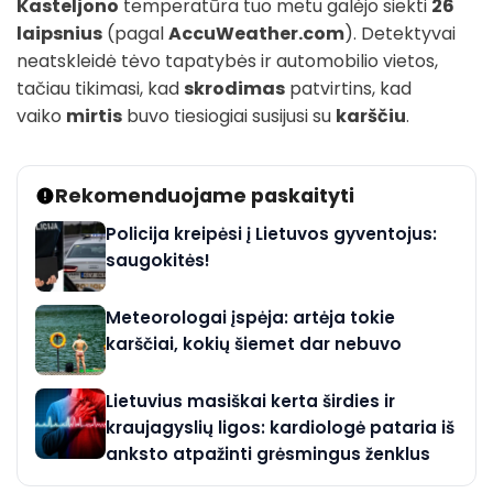
Kasteljono
temperatūra tuo metu galėjo siekti
26
laipsnius
(pagal
AccuWeather.com
). Detektyvai
neatskleidė tėvo tapatybės ir automobilio vietos,
tačiau tikimasi, kad
skrodimas
patvirtins, kad
vaiko
mirtis
buvo tiesiogiai susijusi su
karščiu
.
Rekomenduojame paskaityti
Policija kreipėsi į Lietuvos gyventojus:
saugokitės!
Meteorologai įspėja: artėja tokie
karščiai, kokių šiemet dar nebuvo
Lietuvius masiškai kerta širdies ir
kraujagyslių ligos: kardiologė pataria iš
anksto atpažinti grėsmingus ženklus