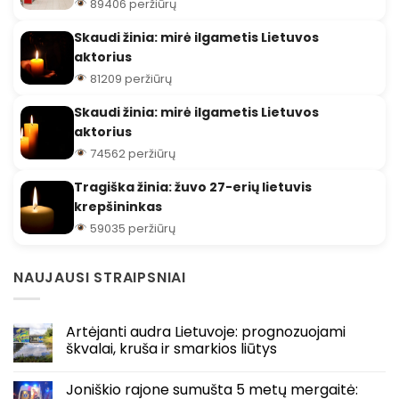
89406 peržiūrų
Skaudi žinia: mirė ilgametis Lietuvos
aktorius
81209 peržiūrų
Skaudi žinia: mirė ilgametis Lietuvos
aktorius
74562 peržiūrų
Tragiška žinia: žuvo 27-erių lietuvis
krepšininkas
59035 peržiūrų
NAUJAUSI STRAIPSNIAI
Artėjanti audra Lietuvoje: prognozuojami
škvalai, kruša ir smarkios liūtys
Joniškio rajone sumušta 5 metų mergaitė: