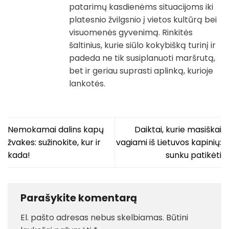
patarimų kasdienėms situacijoms iki
platesnio žvilgsnio į vietos kultūrą bei
visuomenės gyvenimą. Rinkitės
šaltinius, kurie siūlo kokybišką turinį ir
padeda ne tik susiplanuoti maršrutą,
bet ir geriau suprasti aplinką, kurioje
lankotės.
Nemokamai dalins kapų
Daiktai, kurie masiškai
žvakes: sužinokite, kur ir
vagiami iš Lietuvos kapinių:
kada!
sunku patikėti
Parašykite komentarą
El. pašto adresas nebus skelbiamas.
Būtini