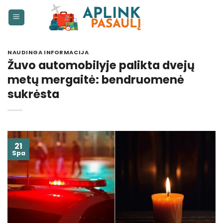
Skip
to
content
NAUDINGA INFORMACIJA
Žuvo automobilyje palikta dvejų
metų mergaitė: bendruomenė
sukrėsta
21
Spa