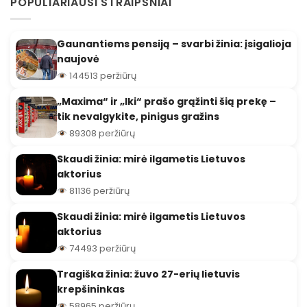
POPULIARIAUSI STRAIPSNIAI
Gaunantiems pensiją – svarbi žinia: įsigalioja
naujovė
144513 peržiūrų
„Maxima“ ir „Iki“ prašo grąžinti šią prekę –
tik nevalgykite, pinigus gražins
89308 peržiūrų
Skaudi žinia: mirė ilgametis Lietuvos
aktorius
81136 peržiūrų
Skaudi žinia: mirė ilgametis Lietuvos
aktorius
74493 peržiūrų
Tragiška žinia: žuvo 27-erių lietuvis
krepšininkas
58965 peržiūrų