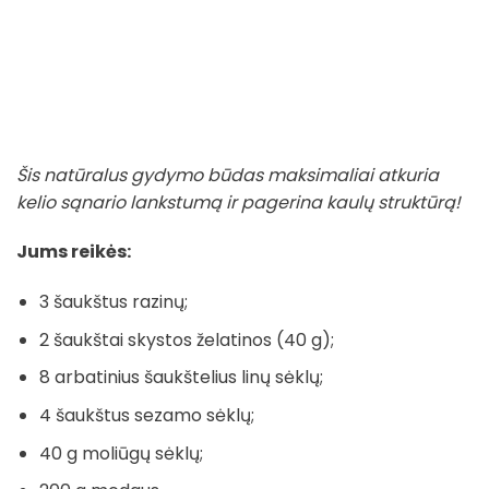
Šis natūralus gydymo būdas maksimaliai atkuria
kelio sąnario lankstumą ir pagerina kaulų struktūrą!
Jums reikės:
3 šaukštus razinų;
2 šaukštai skystos želatinos (40 g);
8 arbatinius šaukštelius linų sėklų;
4 šaukštus sezamo sėklų;
40 g moliūgų sėklų;