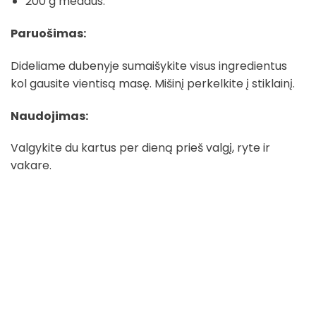
200 g medaus.
Paruošimas:
Dideliame dubenyje sumaišykite visus ingredientus
kol gausite vientisą masę. Mišinį perkelkite į stiklainį.
Naudojimas:
Valgykite du kartus per dieną prieš valgį, ryte ir
vakare.