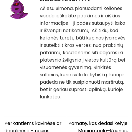
Aš esu Simona, planuodami keliones
visada ieškokite patikimos ir aiškios
informacijos – ji padės sutaupyti laiko
ir išvengti netikėtumų. Aš tikiu, kad
kelionės turėtų būti kupinos įvairovės
ir suteikti tikros vertės: nuo praktinių
patarimų kasdienėms situacijoms iki
platesnio žvilgsnio į vietos kultūrą bei
visuomenės gyvenimą. Rinkitės
šaltinius, kurie siūlo kokybišką turinį ir
padeda ne tik susiplanuoti maršrutą,
bet ir geriau suprasti aplinką, kurioje
lankotės.
Perkantiems kavinėse ar
Pamatę, kas dedasi kelyje
degalinėse – naujas
Marijampolė–Kaunas,