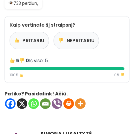
733 peržiūrų
Kaip vertinate šį straipsnį?
PRITARIU
NEPRITARIU
5
0
Iš viso: 5
100%
0%
Patiko? Pasidalink! Ačiū.
SIMONA LUKAITYTĖ