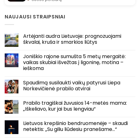
NAUJAUSI STRAIPSNIAI
Artėjanti audra Lietuvoje: prognozuojami
škvalai, kruša ir smarkios liūtys
Joniškio rajone sumušta 5 metų mergaitė:
vaikas skubiai išvežtas į ligoninę, motina –
ieškoma
Spaudimą susilaukti vaikų patyrusi Liepa
Norkevičienė prabilo atvirai
Prabilo tragiškai žuvusios 14-metės mama:
„Iškeliavo, kur jai bus lengviau“
Lietuvos krepšinio bendruomenėje – skaudi
netektis: „Su giliu liūdesiu pranešame…“