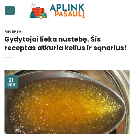
Skip
to
content
RECEPTAI
Gydytojai lieka nustebę. Šis
receptas atkuria kelius ir sąnarius!
21
Spa