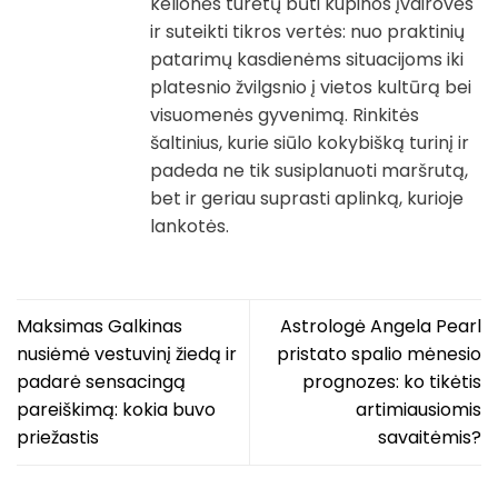
kelionės turėtų būti kupinos įvairovės
ir suteikti tikros vertės: nuo praktinių
patarimų kasdienėms situacijoms iki
platesnio žvilgsnio į vietos kultūrą bei
visuomenės gyvenimą. Rinkitės
šaltinius, kurie siūlo kokybišką turinį ir
padeda ne tik susiplanuoti maršrutą,
bet ir geriau suprasti aplinką, kurioje
lankotės.
Maksimas Galkinas
Astrologė Angela Pearl
nusiėmė vestuvinį žiedą ir
pristato spalio mėnesio
padarė sensacingą
prognozes: ko tikėtis
pareiškimą: kokia buvo
artimiausiomis
priežastis
savaitėmis?