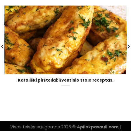
Karališki piršteliai: šventinio stalo receptas.
Visos teisės saugomos 2026 ©
Aplinkpasauli.com
|