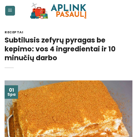
Skip
to
content
RECEPTAI
Subtilusis zefyrų pyragas be
kepimo: vos 4 ingredientai ir 10
minučių darbo
01
Spa