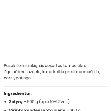
Pasak šeimininkių, šis desertas tampa tikra
išgelbėjimo lazdele, kai prireikia greitai paruošti ką
nors ypatingo.
Ingredientai:
Zefyrų
– 500 g (apie 10–12 vnt.)
Virinto kondensuoto pieno
– 300 g