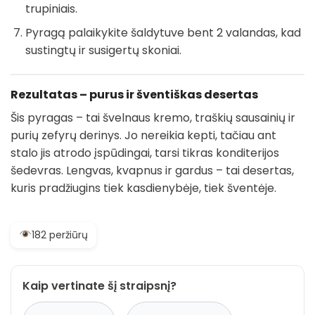
trupiniais.
Pyragą palaikykite šaldytuve bent 2 valandas, kad
sustingtų ir susigertų skoniai.
Rezultatas – purus ir šventiškas desertas
Šis pyragas – tai švelnaus kremo, traškių sausainių ir
purių zefyrų derinys. Jo nereikia kepti, tačiau ant
stalo jis atrodo įspūdingai, tarsi tikras konditerijos
šedevras. Lengvas, kvapnus ir gardus – tai desertas,
kuris pradžiugins tiek kasdienybėje, tiek šventėje.
182 peržiūrų
Kaip vertinate šį straipsnį?