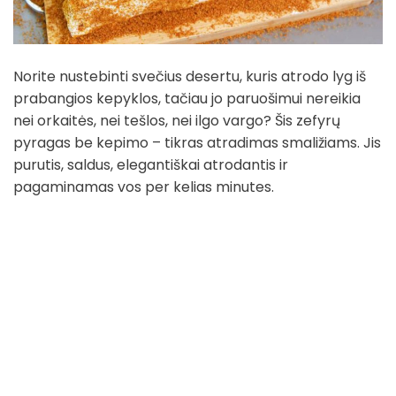
Norite nustebinti svečius desertu, kuris atrodo lyg iš
prabangios kepyklos, tačiau jo paruošimui nereikia
nei orkaitės, nei tešlos, nei ilgo vargo? Šis zefyrų
pyragas be kepimo – tikras atradimas smaližiams. Jis
purutis, saldus, elegantiškai atrodantis ir
pagaminamas vos per kelias minutes.