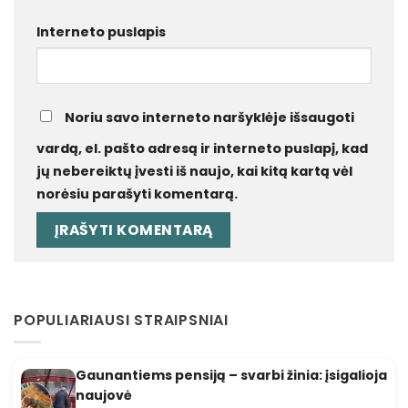
Interneto puslapis
Noriu savo interneto naršyklėje išsaugoti
vardą, el. pašto adresą ir interneto puslapį, kad
jų nebereiktų įvesti iš naujo, kai kitą kartą vėl
norėsiu parašyti komentarą.
POPULIARIAUSI STRAIPSNIAI
Gaunantiems pensiją – svarbi žinia: įsigalioja
naujovė