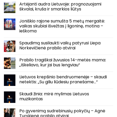
Artėjanti audra Lietuvoje: prognozuojami
škvalai, kruša ir smarkios liūtys
Joniškio rajone sumušta 5 metų mergaitė:
vaikas skubiai išvežtas į ligoninę, motina –
ieškoma
Spaudimą susilaukti vaikų patyrusi Liepa
Norkevičienė prabilo atvirai
Prabilo tragiškai žuvusios 14-metės mama:
„Iškeliavo, kur jai bus lengviau“
Lietuvos krepšinio bendruomenėje – skaudi
netektis: „Su giliu liūdesiu pranešame…“
Skaudi žinia: mirė mylimas Lietuvos
muzikantas
Po gyvenimą sudrebinusių pokyčių – Agnė
Turskienė prabilo atvirai