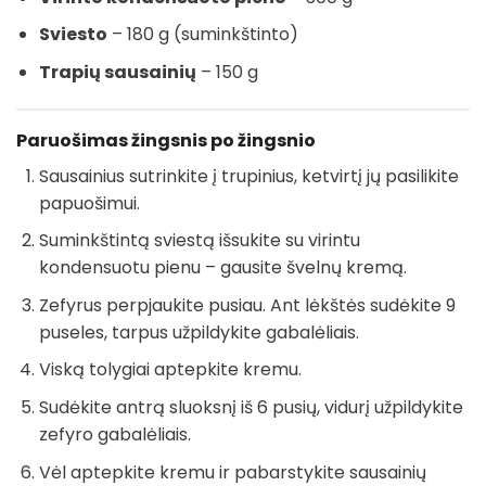
Sviesto
– 180 g (suminkštinto)
Trapių sausainių
– 150 g
Paruošimas žingsnis po žingsnio
Sausainius sutrinkite į trupinius, ketvirtį jų pasilikite
papuošimui.
Suminkštintą sviestą išsukite su virintu
kondensuotu pienu – gausite švelnų kremą.
Zefyrus perpjaukite pusiau. Ant lėkštės sudėkite 9
puseles, tarpus užpildykite gabalėliais.
Viską tolygiai aptepkite kremu.
Sudėkite antrą sluoksnį iš 6 pusių, vidurį užpildykite
zefyro gabalėliais.
Vėl aptepkite kremu ir pabarstykite sausainių