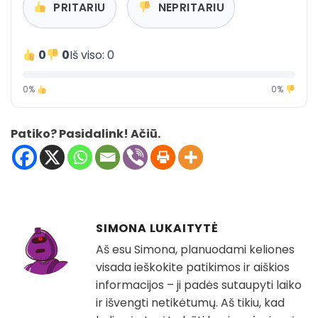
PRITARIU
NEPRITARIU
0
0
Iš viso: 0
0%
0%
Patiko? Pasidalink! Ačiū.
SIMONA LUKAITYTĖ
Aš esu Simona, planuodami keliones
visada ieškokite patikimos ir aiškios
informacijos – ji padės sutaupyti laiko
ir išvengti netikėtumų. Aš tikiu, kad