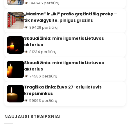
144645 peržiūrų
„Maxima“ ir „Iki“ prašo grąžinti šią prekę –
tik nevalgykite, pinigus gražins
89429 peržiūrų
Skaudi žinia: mirė ilgametis Lietuvos
aktorius
81234 peržiūrų
Skaudi žinia: mirė ilgametis Lietuvos
aktorius
74586 peržiūrų
Tragiška žinia: žuvo 27-erių lietuvis
krepšininkas
59063 peržiūrų
NAUJAUSI STRAIPSNIAI