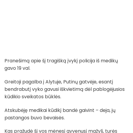
Pranešimą apie šį tragišką įvykį policija iš medikų
gavo 19 val.
Greitoji pagalba į Alytuje, Putinų gatvėje, esantį
bendrabutį vyko gavusi iškvietimą dėl pablogėjusios
kūdikio sveikatos būklės.
Atskubėję medikai kūdikį bandė gaivint – deja, jų
pastangos buvo bevaisės.
Kas pražudė šį vos mėnesį gyvenusį mažylį, turės