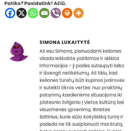
Patiko? Pasidalink! Ačiū.
SIMONA LUKAITYTĖ
Aš esu Simona, planuodami keliones
visada ieškokite patikimos ir aiškios
informacijos – ji padės sutaupyti laiko
ir išvengti netikėtumų. Aš tikiu, kad
kelionės turėtų būti kupinos įvairovės
ir suteikti tikros vertės: nuo praktinių
patarimų kasdienėms situacijoms iki
platesnio žvilgsnio į vietos kultūrą bei
visuomenės gyvenimą. Rinkitės
šaltinius, kurie siūlo kokybišką turinį ir
padeda ne tik susiplanuoti maršrutą,