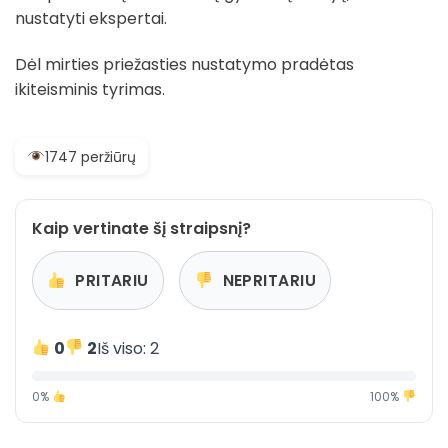
nustatyti ekspertai.
Dėl mirties priežasties nustatymo pradėtas
ikiteisminis tyrimas.
1747 peržiūrų
Kaip vertinate šį straipsnį?
PRITARIU
NEPRITARIU
0
2
Iš viso: 2
0%
100%