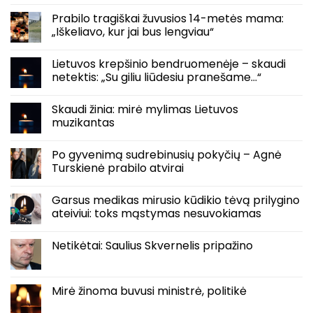
Prabilo tragiškai žuvusios 14-metės mama:
„Iškeliavo, kur jai bus lengviau“
Lietuvos krepšinio bendruomenėje – skaudi
netektis: „Su giliu liūdesiu pranešame…“
Skaudi žinia: mirė mylimas Lietuvos
muzikantas
Po gyvenimą sudrebinusių pokyčių – Agnė
Turskienė prabilo atvirai
Garsus medikas mirusio kūdikio tėvą prilygino
ateiviui: toks mąstymas nesuvokiamas
Netikėtai: Saulius Skvernelis pripažino
Mirė žinoma buvusi ministrė, politikė