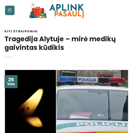
Skip
to
content
KITI STRAIPSNIAI
Tragedija Alytuje – mirė medikų
gaivintas kūdikis
25
Vas