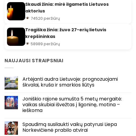
Skaudi žinia: mirė ilgametis Lietuvos
aktorius
74520 peržiūrų
Tragiška žinia: žuvo 27-erių lietuvis
krepšininkas
58989 peržiūrų
NAUJAUSI STRAIPSNIAI
Artėjanti audra Lietuvoje: prognozuojami
škvalai, kruša ir smarkios liūtys
Joniškio rajone sumušta 5 metų mergaitė:
vaikas skubiai išvežtas į ligoninę, motina –
ieškoma
Spaudimą susilaukti vaikų patyrusi Liepa
Norkevičienė prabilo atvirai