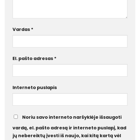
Vardas
*
El. pašto adresas
*
Interneto puslapis
Noriu savo interneto naršyklėje išsaugoti
vardą, el. pašto adresą ir interneto puslapį, kad
jų nebereiktų įvesti iš naujo, kai kitą kartą vėl