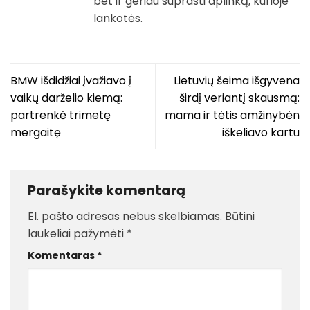
bet ir geriau suprasti aplinką, kurioje
lankotės.
BMW išdidžiai įvažiavo į
Lietuvių šeima išgyvena
vaikų darželio kiemą:
širdį veriantį skausmą:
partrenkė trimetę
mama ir tėtis amžinybėn
mergaitę
iškeliavo kartu
Parašykite komentarą
El. pašto adresas nebus skelbiamas.
Būtini
laukeliai pažymėti
*
Komentaras
*