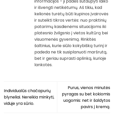
informacijos – ji padės sutaupyti laiko
ir išvengti netikėtumų. Aš tikiu, kad
kelionės turėtų būti kupinos įvairovės
ir suteikti tikros vertės: nuo praktinių
patarimų kasdienėms situacijoms iki
platesnio žvilgsnio į vietos kultūrą bei
visuomenės gyvenimą. Rinkitės
šaltinius, kurie siūlo kokybišką turinį ir
padeda ne tik susiplanuoti maršrutą,
bet ir geriau suprasti aplinką, kurioje
lankotės.
Purus, vienos minutės
Individualūs chačapurių
pyragas su bet kokiomis
blyneliai. Nereikia minkyti,
uogomis: net ir šaldytos
viduje yra sūrio.
pavirs į kremą.