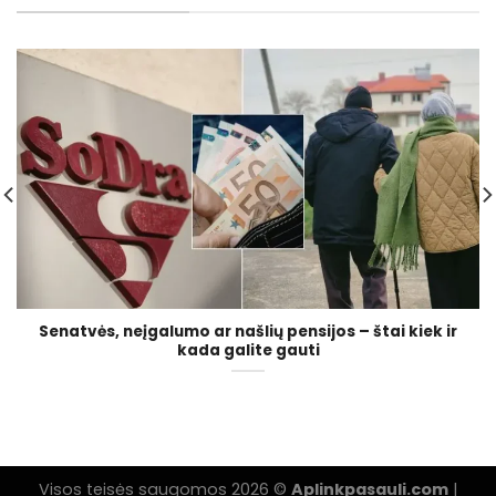
Senatvės, neįgalumo ar našlių pensijos – štai kiek ir
kada galite gauti
Visos teisės saugomos 2026 ©
Aplinkpasauli.com
|