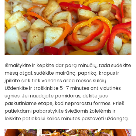
Išmaišykite ir kepkite dar porą minučių, tada sudėkite
mėsą atgal, sudėkite mairūną, papriką, krapus ir
įpilkite šiek tiek vandens arba mėsos sulčių.
Uždenkite ir troškinkite 5–7 minutes ant vidutinės
ugnies. Jei naudojate pomidorus, dėkite juos
paskutiniame etape, kad neprarastų formos. Prieš
patiekdami pabarstykite šviežiomis žolelėmis ir
leiskite patiekalui kelias minutes pastovėti uždengtą.