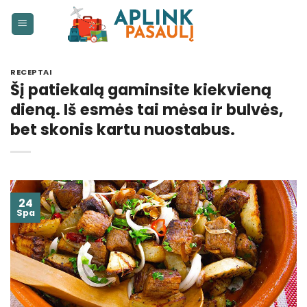
Skip
to
content
RECEPTAI
Šį patiekalą gaminsite kiekvieną
dieną. Iš esmės tai mėsa ir bulvės,
bet skonis kartu nuostabus.
24
Spa