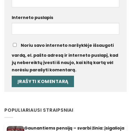
Interneto puslapis
Noriu savo interneto naršyklėje išsaugoti
vardą, el. pašto adresą ir interneto puslapį, kad
jų nebereiktų įvesti iš naujo, kai kitą kartą vėl
norėsiu parašyti komentarą.
POPULIARIAUSI STRAIPSNIAI
Gaunantiems pensiją – svarbi žinia: įsigalioja