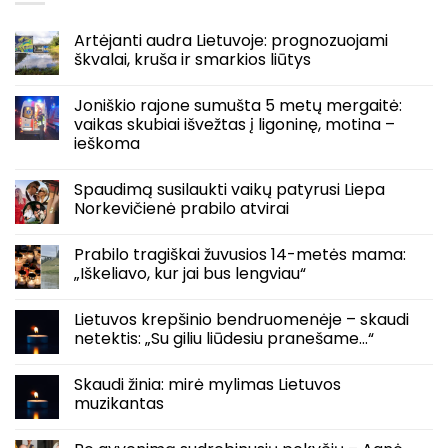
Artėjanti audra Lietuvoje: prognozuojami
škvalai, kruša ir smarkios liūtys
Joniškio rajone sumušta 5 metų mergaitė:
vaikas skubiai išvežtas į ligoninę, motina –
ieškoma
Spaudimą susilaukti vaikų patyrusi Liepa
Norkevičienė prabilo atvirai
Prabilo tragiškai žuvusios 14-metės mama:
„Iškeliavo, kur jai bus lengviau“
Lietuvos krepšinio bendruomenėje – skaudi
netektis: „Su giliu liūdesiu pranešame…“
Skaudi žinia: mirė mylimas Lietuvos
muzikantas