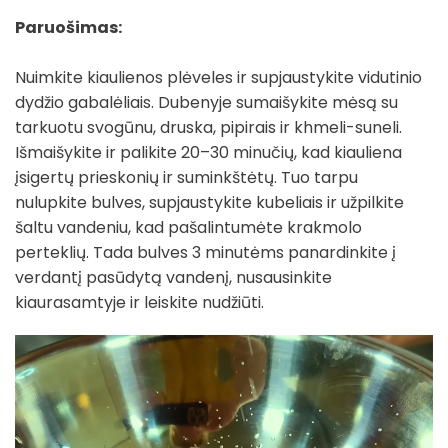
Paruošimas:
Nuimkite kiaulienos plėveles ir supjaustykite vidutinio
dydžio gabalėliais. Dubenyje sumaišykite mėsą su
tarkuotu svogūnu, druska, pipirais ir khmeli-suneli.
Išmaišykite ir palikite 20–30 minučių, kad kiauliena
įsigertų prieskonių ir suminkštėtų. Tuo tarpu
nulupkite bulves, supjaustykite kubeliais ir užpilkite
šaltu vandeniu, kad pašalintumėte krakmolo
perteklių. Tada bulves 3 minutėms panardinkite į
verdantį pasūdytą vandenį, nusausinkite
kiaurasamtyje ir leiskite nudžiūti.