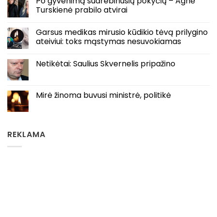
Po gyvenimą sudrebinusių pokyčių – Agnė
Turskienė prabilo atvirai
Garsus medikas mirusio kūdikio tėvą prilygino
ateiviui: toks mąstymas nesuvokiamas
Netikėtai: Saulius Skvernelis pripažino
Mirė žinoma buvusi ministrė, politikė
REKLAMA