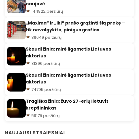
naujovė
144822 peržiūrų
„Maxima“ ir „Iki“ prašo grąžinti šią prekę –
tik nevalgykite, pinigus gražins
89649 peržiūrų
Skaudi žinia: mirė ilgametis Lietuvos
aktorius
81396 peržiūrų
Skaudi žinia: mirė ilgametis Lietuvos
aktorius
74705 peržiūrų
Tragiška žinia: žuvo 27-erių lietuvis
krepšininkas
59175 peržiūrų
NAUJAUSI STRAIPSNIAI