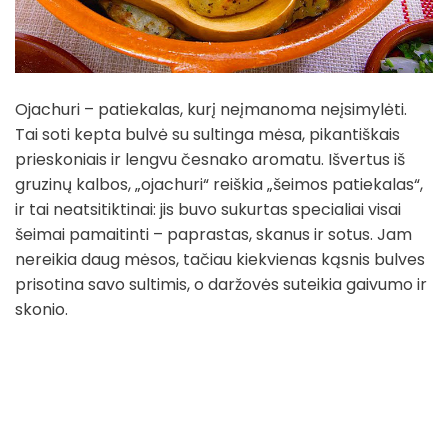
Ojachuri – patiekalas, kurį neįmanoma neįsimylėti.
Tai soti kepta bulvė su sultinga mėsa, pikantiškais
prieskoniais ir lengvu česnako aromatu. Išvertus iš
gruzinų kalbos, „ojachuri“ reiškia „šeimos patiekalas“,
ir tai neatsitiktinai: jis buvo sukurtas specialiai visai
šeimai pamaitinti – paprastas, skanus ir sotus. Jam
nereikia daug mėsos, tačiau kiekvienas kąsnis bulves
prisotina savo sultimis, o daržovės suteikia gaivumo ir
skonio.