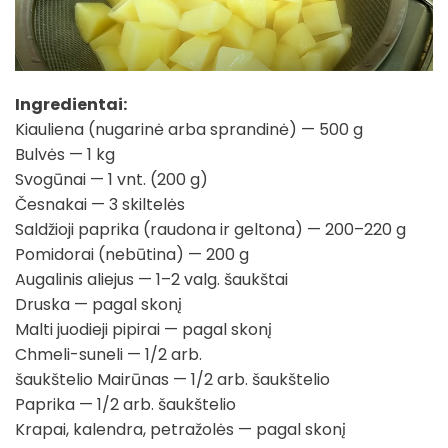
Ingredientai:
Kiauliena (nugarinė arba sprandinė) — 500 g
Bulvės — 1 kg
Svogūnai — 1 vnt. (200 g)
Česnakai — 3 skiltelės
Saldžioji paprika (raudona ir geltona) — 200–220 g
Pomidorai (nebūtina) — 200 g
Augalinis aliejus — 1–2 valg. šaukštai
Druska — pagal skonį
Malti juodieji pipirai — pagal skonį
Chmeli-suneli — 1/2 arb.
šaukštelio Mairūnas — 1/2 arb. šaukštelio
Paprika — 1/2 arb. šaukštelio
Krapai, kalendra, petražolės — pagal skonį