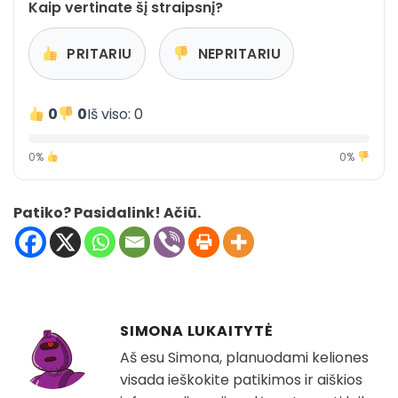
Kaip vertinate šį straipsnį?
PRITARIU
NEPRITARIU
0
0
Iš viso: 0
0%
0%
Patiko? Pasidalink! Ačiū.
SIMONA LUKAITYTĖ
Aš esu Simona, planuodami keliones
visada ieškokite patikimos ir aiškios